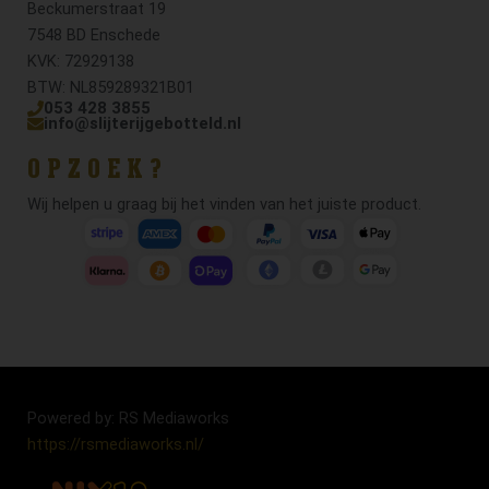
Beckumerstraat 19
7548 BD Enschede
KVK: 72929138
BTW: NL859289321B01
053 428 3855
info@slijterijgebotteld.nl
OPZOEK?
Wij helpen u graag bij het vinden van het juiste product.
Powered by: RS Mediaworks
https://rsmediaworks.nl/