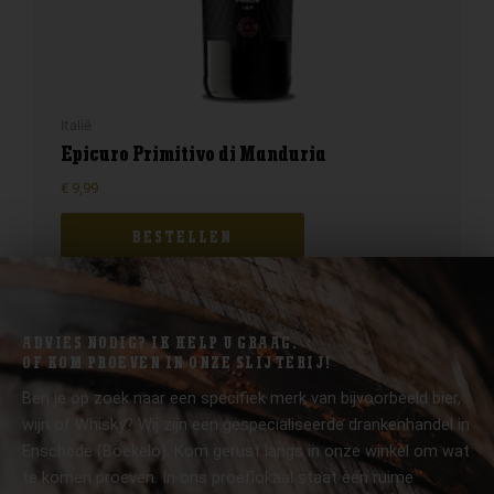
Italië
Epicuro Primitivo di Manduria
€
9,99
BESTELLEN
ADVIES NODIG? IK HELP U GRAAG.
OF KOM PROEVEN IN ONZE SLIJTERIJ!
Ben je op zoek naar een specifiek merk van bijvoorbeeld bier,
wijn of Whisky? Wij zijn een gespecialiseerde drankenhandel in
Enschede (Boekelo). Kom gerust langs in onze winkel om wat
te komen proeven. In ons proeflokaal staat een ruime