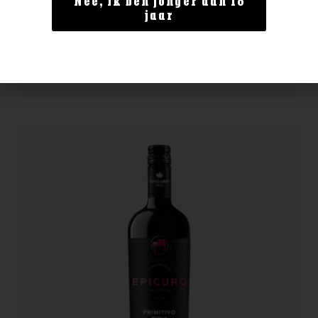
Nee, ik ben jonger dan 18
Epicuro Rosato Puglia
jaar
€
8,99
BESTELLEN