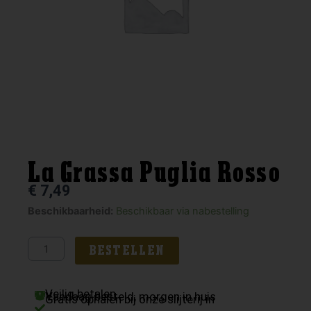
La Grassa Puglia Rosso
€
7,49
La
Beschikbaarheid:
Beschikbaar via nabestelling
Grassa
Puglia
BESTELLEN
Rosso
aantal
Veilig betalen
Vandaag besteld, morgen in huis
Gratis ophalen bij onze slijterij in