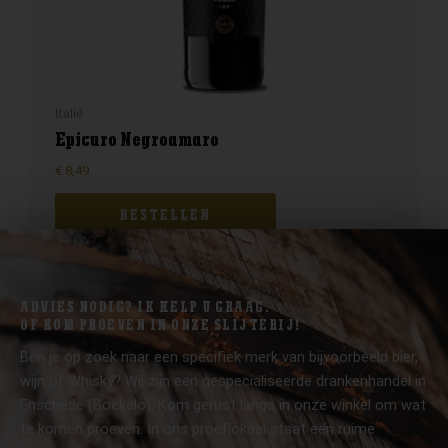
Italië
Epicuro Negroamaro
€
8,49
BESTELLEN
ADVIES NODIG? IK HELP U GRAAG.
OF KOM PROEVEN IN ONZE SLIJTERIJ!
Ben je op zoek naar een specifiek merk van bijvoorbeeld bier,
wijn of Whisky? Wij zijn een gespecialiseerde drankenhandel in
Enschede (Boekelo). Kom gerust langs in onze winkel om wat
te komen proeven. In ons proeflokaal staat een ruime