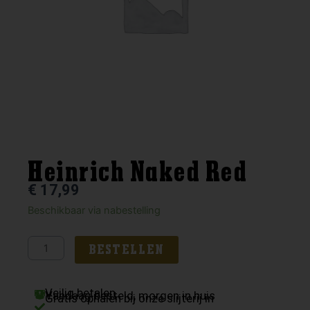
Heinrich Naked Red
€
17,99
Heinrich
Beschikbaar via nabestelling
Naked
Red
BESTELLEN
aantal
Veilig betalen
Vandaag besteld, morgen in huis
Gratis ophalen bij onze slijterij in