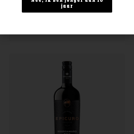
Nee, ik ben jonger dan 18
Bollinger Special Cuvee
jaar
€
62,99
BESTELLEN