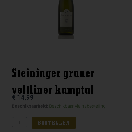
Steininger gruner
veltliner kamptal
€
14,99
Steininger
Beschikbaarheid:
Beschikbaar via nabestelling
gruner
veltliner
BESTELLEN
kamptal