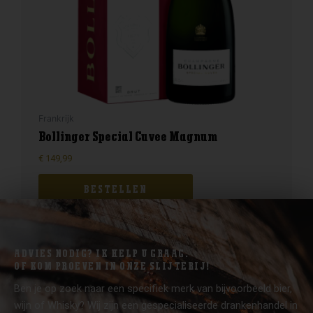
Frankrijk
Bollinger Special Cuvee Magnum
€
149,99
BESTELLEN
ADVIES NODIG? IK HELP U GRAAG.
OF KOM PROEVEN IN ONZE SLIJTERIJ!
Ben je op zoek naar een specifiek merk van bijvoorbeeld bier,
wijn of Whisky? Wij zijn een gespecialiseerde drankenhandel in