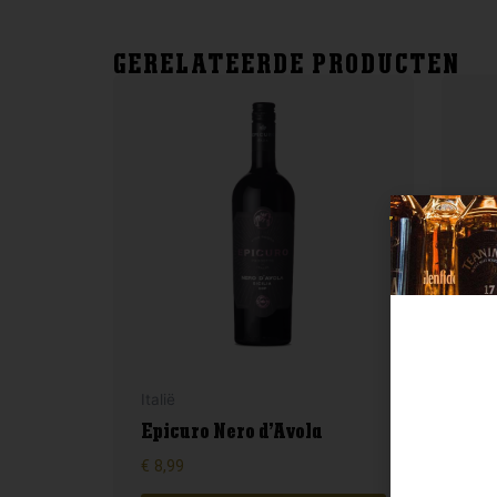
GERELATEERDE PRODUCTEN
Italië
Ital
Epicuro Nero d’Avola
Far
€
8,99
€
8,