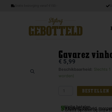
Gratis bezorging vanaf €150.-
G
Gavarez vinh
€
5,99
Gavarez
Beschikbaarheid:
Slechts 1
vinho
worden)
verde
aantal
BESTELLEN
Veilig betalen
Vandaag besteld, morgen
Gratis ophalen bij onze sl