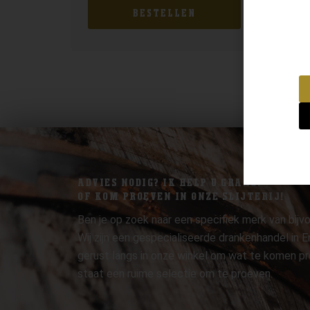
BESTELLEN
ADVIES NODIG? IK HELP U GRAAG.
OF KOM PROEVEN IN ONZE SLIJTERIJ!
Ben je op zoek naar een specifiek merk van bijvo
Wij zijn een gespecialiseerde drankenhandel in
gerust langs in onze winkel om wat te komen pr
staat een ruime selectie om te proeven.