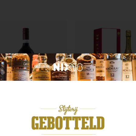
Frankrijk
ië
Bollinger Special Cuve
ina Bardolino Rosso
Magnum
99
€
149,99