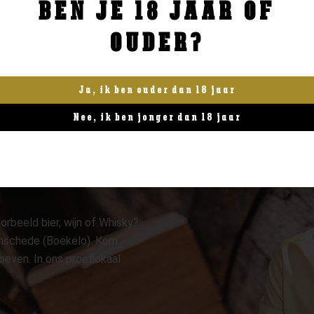
BEN JE 18 JAAR OF
BESTELLEN
BESTELLEN
OUDER?
Ja, ik ben ouder dan 18 jaar
Nee, ik ben jonger dan 18 jaar
orbeeld bier, wijn of Whisky?
 Enschede (Boekelo). Kom
oeven. In ons proeflokaal