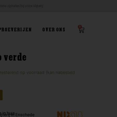
ratis ophalen bij onze slijterij
0
Winkelwagen
PROEVERIJEN
OVER ONS
o verde
 resterend op voorraad (kan nabesteld
 in huis
ijterij in Enschede