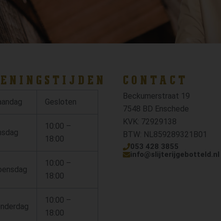
ENINGSTIJDEN
CONTACT
Beckumerstraat 19
andag
Gesloten
7548 BD Enschede
KVK: 72929138
10:00 –
nsdag
BTW: NL859289321B01
18:00
053 428 3855
info@slijterijgebotteld.nl
10:00 –
ensdag
18:00
10:00 –
nderdag
18:00