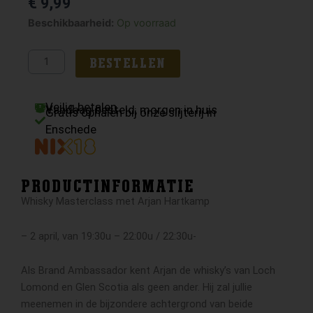
€
9,99
Symington
Beschikbaarheid:
Op voorraad
Bom
Malandro
BESTELLEN
Branco
aantal
Veilig betalen
Vandaag besteld, morgen in huis
Gratis ophalen bij onze slijterij in
Enschede
PRODUCTINFORMATIE
Whisky Masterclass met Arjan Hartkamp
– 2 april, van 19:30u – 22:00u / 22:30u-
Als Brand Ambassador kent Arjan de whisky’s van Loch
Lomond en Glen Scotia als geen ander. Hij zal jullie
meenemen in de bijzondere achtergrond van beide