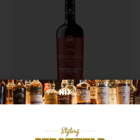
Italië
Epicuro Montepulciano d’Abruzzo
€
8,49