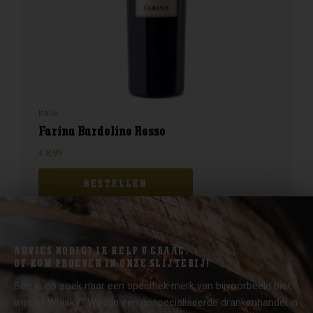
Italië
Farina Bardolino Rosso
€
8,99
BESTELLEN
ADVIES NODIG? IK HELP U GRAAG.
OF KOM PROEVEN IN ONZE SLIJTERIJ!
Ben je op zoek naar een specifiek merk van bijvoorbeeld bier,
wijn of Whisky? Wij zijn een gespecialiseerde drankenhandel in