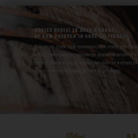
ADVIES NODIG? IK HELP U GRAAG.
OF KOM PROEVEN IN ONZE SLIJTERIJ!
Ben je op zoek naar een specifiek merk van bijvo
Wij zijn een gespecialiseerde drankenhandel in
gerust langs in onze winkel om wat te komen pr
staat een ruime selectie om te proeven.
OP