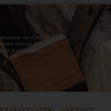
orbeeld bier, wijn of Whisky?
 Enschede (Boekelo). Kom
oeven. In ons proeflokaal
ENINGSTIJDEN
CONTACT