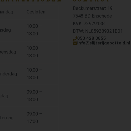
Beckumerstraat 19
andag
Gesloten
7548 BD Enschede
KVK: 72929138
10:00 –
nsdag
BTW: NL859289321B01
18:00
053 428 3855
info@slijterijgebotteld.nl
10:00 –
ensdag
18:00
10:00 –
nderdag
18:00
09:00 –
ijdag
18:00
09:00 –
terdag
17:00