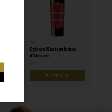
Italië
36
Epicuro Montepulciano
d’Abruzzo
€
8,49
BESTELLEN