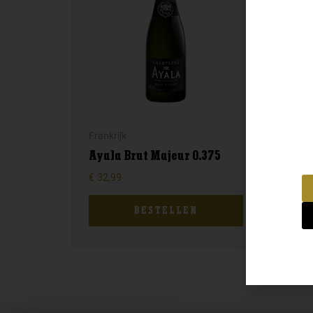
Mou
Frankrijk
Clo
Ayala Brut Majeur 0.375
Ca
€
32,99
€
11
BESTELLEN