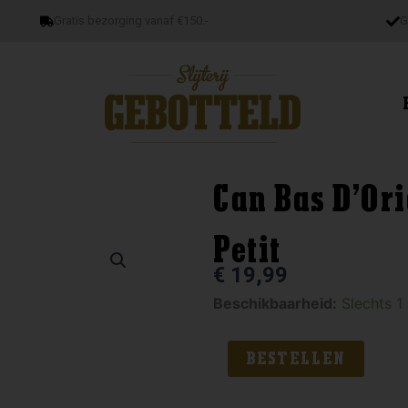
Gratis bezorging vanaf €150.-
G
Can Bas D’Or
Petit
€
19,99
Can
Beschikbaarheid:
Slechts 1
Bas
D'Origen
BESTELLEN
P5
Muscat