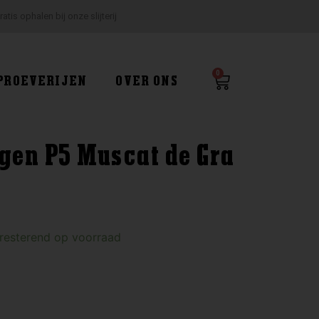
ratis ophalen bij onze slijterij
0
Winkelwagen
PROEVERIJEN
OVER ONS
igen P5 Muscat de Gra
 resterend op voorraad