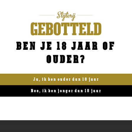
BEN JE 18 JAAR OF
sserende Wijn
Frankrijk
OUDER?
s Amador Brut Delicat
Laurent miquel Côte 1
va
Pech Cezarine
,99
€
15,99
Ja, ik ben ouder dan 18 jaar
BESTELLEN
BESTELLEN
Nee, ik ben jonger dan 18 jaar