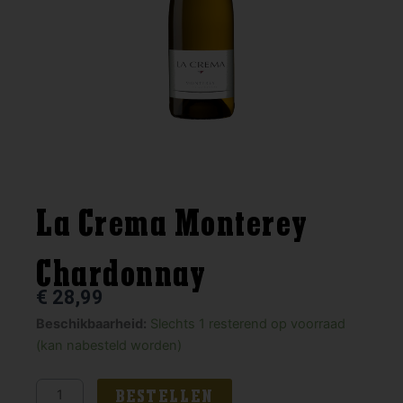
La Crema Monterey
Chardonnay
€
28,99
La
Beschikbaarheid:
Slechts 1 resterend op voorraad
Crema
(kan nabesteld worden)
Monterey
Chardonnay
BESTELLEN