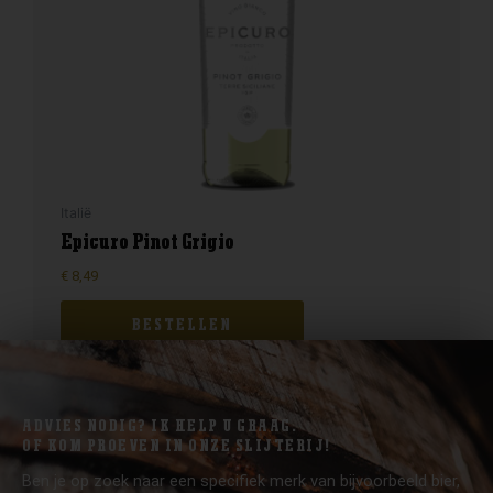
Italië
Epicuro Pinot Grigio
€
8,49
BESTELLEN
ADVIES NODIG? IK HELP U GRAAG.
OF KOM PROEVEN IN ONZE SLIJTERIJ!
Ben je op zoek naar een specifiek merk van bijvoorbeeld bier,