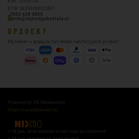
KVK: 72929138
BTW: NL859289321B01
053 428 3855
info@slijterijgebotteld.nl
OPZOEK?
Wij helpen u graag bij het vinden van het juiste product.
Powered by: RS Mediaworks
https://rsmediaworks.nl/
< 18 jaar, deze website is niet voor jou bestemd
< 18 jaar verkopen wij geen alcohol