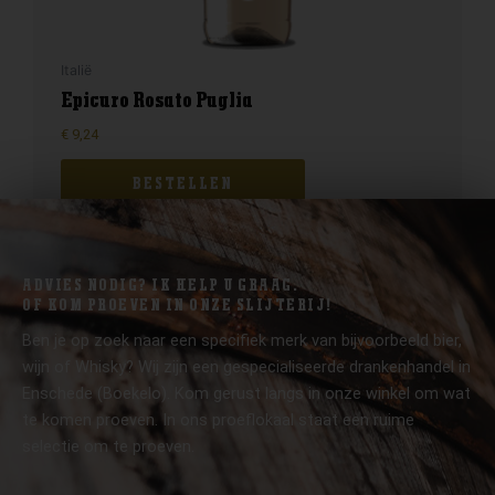
Italië
Epicuro Rosato Puglia
€
9,24
BESTELLEN
ADVIES NODIG? IK HELP U GRAAG.
OF KOM PROEVEN IN ONZE SLIJTERIJ!
Ben je op zoek naar een specifiek merk van bijvoorbeeld bier,
wijn of Whisky? Wij zijn een gespecialiseerde drankenhandel in
Enschede (Boekelo). Kom gerust langs in onze winkel om wat
te komen proeven. In ons proeflokaal staat een ruime
selectie om te proeven.