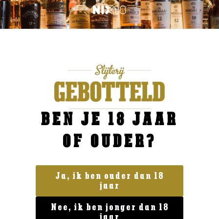
BEN JE 18 JAAR
OF OUDER?
Ja, ik ben ouder dan 18
jaar
Italië
Farina Bardolino Rosso
Nee, ik ben jonger dan 18
€
8,99
jaar