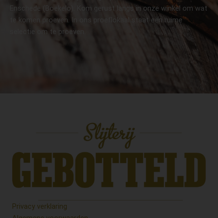
Enschede (Boekelo). Kom gerust langs in onze winkel om wat
te komen proeven. In ons proeflokaal staat een ruime
selectie om te proeven.
Privacy verklaring