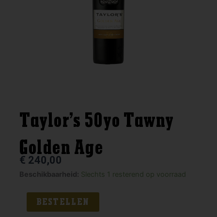
Taylor’s 50yo Tawny
Golden Age
€
240,00
Taylor's
Beschikbaarheid:
Slechts 1 resterend op voorraad
50yo
Tawny
BESTELLEN
Golden