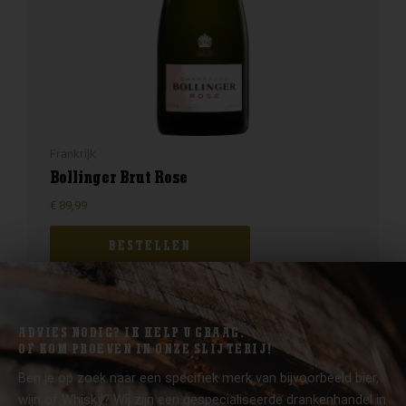
Frankrijk
Bollinger Brut Rose
€
89,99
BESTELLEN
ADVIES NODIG? IK HELP U GRAAG.
OF KOM PROEVEN IN ONZE SLIJTERIJ!
Ben je op zoek naar een specifiek merk van bijvoorbeeld bier,
wijn of Whisky? Wij zijn een gespecialiseerde drankenhandel in