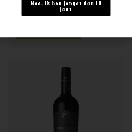
Italië
Nee, ik ben jonger dan 18
jaar
Epicuro Montepulciano d’Abruzzo
€
8,49
BESTELLEN