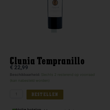
Clunia Tempranillo
€
22,99
Clunia
Beschikbaarheid:
Slechts 2 resterend op voorraad
Tempranillo
(kan nabesteld worden)
aantal
BESTELLEN
Veilig betalen