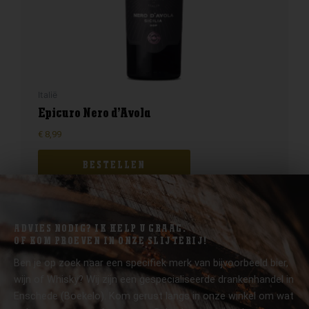
Italië
Epicuro Nero d’Avola
€
8,99
BESTELLEN
ADVIES NODIG? IK HELP U GRAAG.
OF KOM PROEVEN IN ONZE SLIJTERIJ!
Ben je op zoek naar een specifiek merk van bijvoorbeeld bier,
wijn of Whisky? Wij zijn een gespecialiseerde drankenhandel in
Enschede (Boekelo). Kom gerust langs in onze winkel om wat