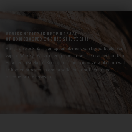
ADVIES NODIG? IK HELP U GRAAG.
OF KOM PROEVEN IN ONZE SLIJTERIJ!
Ben je op zoek naar een specifiek merk van bijvoorbeeld bier,
wijn of Whisky? Wij zijn een gespecialiseerde drankenhandel in
Enschede (Boekelo). Kom gerust langs in onze winkel om wat
te komen proeven. In ons proeflokaal staat een ruime
selectie om te proeven.