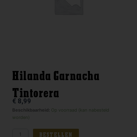
Hilanda Garnacha
Tintorera
€
8,99
Hilanda
Beschikbaarheid:
Op voorraad (kan nabesteld
Garnacha
worden)
Tintorera
aantal
BESTELLEN