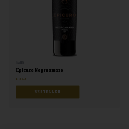
Italië
Epicuro Negroamaro
€
8,49
BESTELLEN