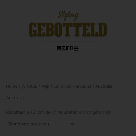
Ga
naar
de
inhoud
MENU
kelwagen
Home
/
WINKEL
/
Wijn
/
Land van Herkomst
/ Australië
Australië
Resultaat 1–12 van de 17 resultaten wordt getoond