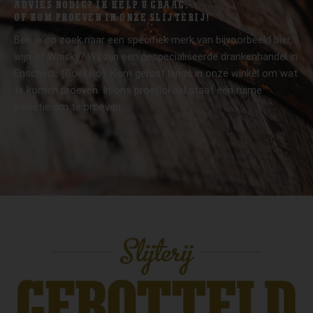
ADVIES NODIG? IK HELP U GRAAG.
OF KOM PROEVEN IN ONZE SLIJTERIJ!
Ben je op zoek naar een specifiek merk van bijvoorbeeld bier,
wijn of Whisky? Wij zijn een gespecialiseerde drankenhandel in
Enschede (Boekelo). Kom gerust langs in onze winkel om wat
te komen proeven. In ons proeflokaal staat een ruime
selectie om te proeven.