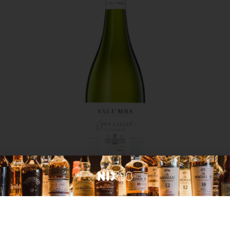
Australië
Yalumba Samuel’s collection roussanne
€
19,99