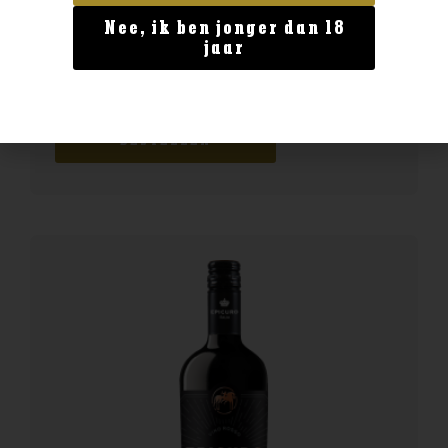
Nee, ik ben jonger dan 18
Land van Herkomst
jaar
Epicuro Salice Salentino
€
8,99
BESTELLEN