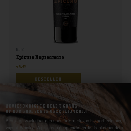
Italië
Epicuro Negroamaro
€
8,49
BESTELLEN
ADVIES NODIG? IK HELP U GRAAG.
OF KOM PROEVEN IN ONZE SLIJTERIJ!
Ben je op zoek naar een specifiek merk van bijvoorbeeld bier,
wijn of Whisky? Wij zijn een gespecialiseerde drankenhandel in