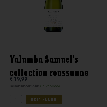
Yalumba Samuel’s
collection roussanne
€
19,99
Yalumba
Beschikbaarheid:
Op voorraad
Samuel's
collection
BESTELLEN
roussanne