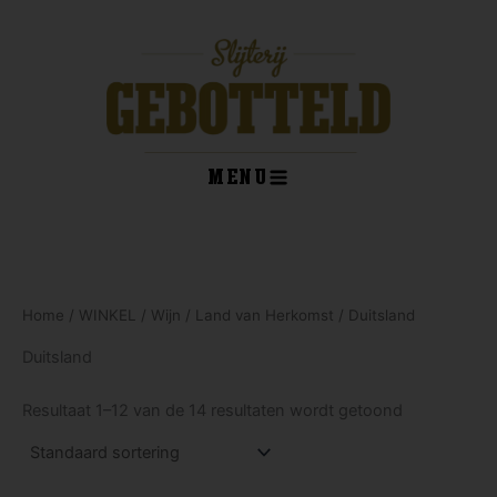
Ga
naar
de
inhoud
MENU
kelwagen
Home
/
WINKEL
/
Wijn
/
Land van Herkomst
/ Duitsland
Duitsland
Resultaat 1–12 van de 14 resultaten wordt getoond