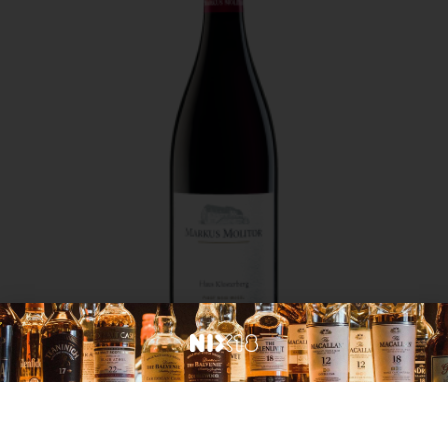
Duitsland
Markus Molitor Haus Klosterberg Pinot Noir
€
22,99