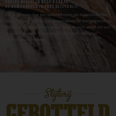
ADVIES NODIG? IK HELP U GRAAG.
OF KOM PROEVEN IN ONZE SLIJTERIJ!
Ben je op zoek naar een specifiek merk van bijvoorbeeld bier,
wijn of Whisky? Wij zijn een gespecialiseerde drankenhandel in
Enschede (Boekelo). Kom gerust langs in onze winkel om wat
te komen proeven. In ons proeflokaal staat een ruime
selectie om te proeven.