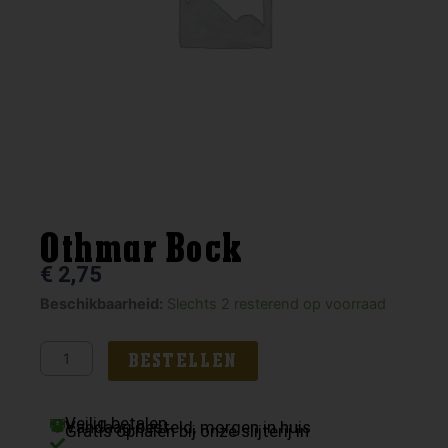
Othmar Bock
€
2,75
Othmar
Beschikbaarheid:
Slechts 2 resterend op voorraad
Bock
aantal
BESTELLEN
Veilig betalen
Vandaag besteld, morgen in huis
Gratis ophalen bij onze slijterij in