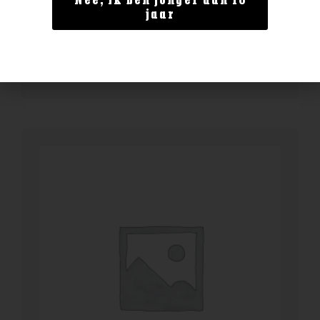
Nee, ik ben jonger dan 18
Chouffe soleil
jaar
€
2,00
BESTELLEN