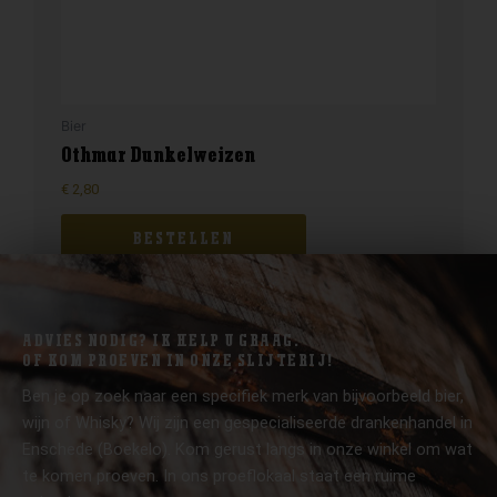
Bier
Othmar Dunkelweizen
€
2,80
BESTELLEN
ADVIES NODIG? IK HELP U GRAAG.
OF KOM PROEVEN IN ONZE SLIJTERIJ!
Ben je op zoek naar een specifiek merk van bijvoorbeeld bier,
wijn of Whisky? Wij zijn een gespecialiseerde drankenhandel in
Enschede (Boekelo). Kom gerust langs in onze winkel om wat
te komen proeven. In ons proeflokaal staat een ruime