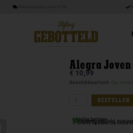
Gratis bezorging vanaf €150.-
G
Alegra Joven
€
10,99
Alegra
Beschikbaarheid:
Op voorr
Joven
aantal
BESTELLEN
Veilig betalen
Vandaag besteld, morgen
Gratis ophalen bij onze sl