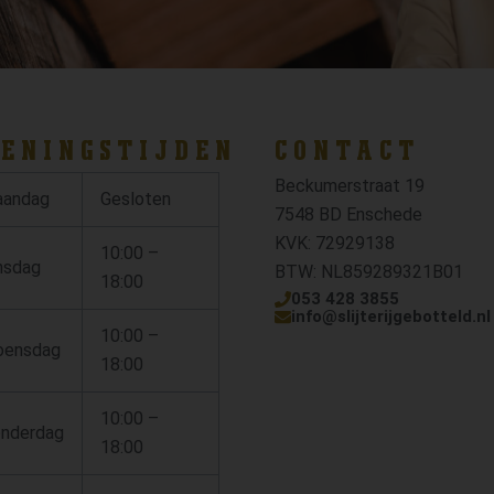
ENINGSTIJDEN
CONTACT
Beckumerstraat 19
andag
Gesloten
7548 BD Enschede
KVK: 72929138
10:00 –
nsdag
BTW: NL859289321B01
18:00
053 428 3855
info@slijterijgebotteld.nl
10:00 –
ensdag
18:00
10:00 –
nderdag
18:00