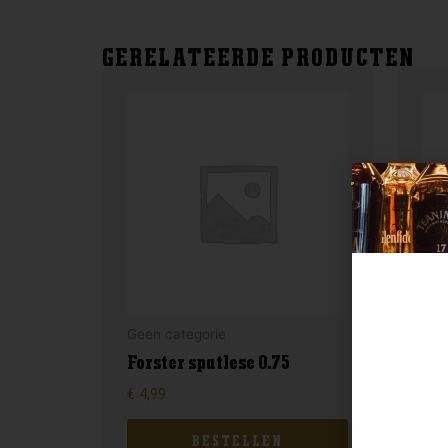
GERELATEERDE PRODUCTEN
Geen categorie
Gee
Forster spatlese 0.75
Tu
€
4,99
€
7,
BESTELLEN