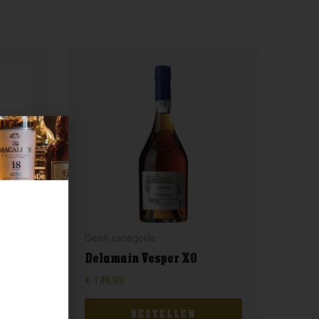
Geen categorie
r
Delamain Vesper XO
€
149,99
BESTELLEN