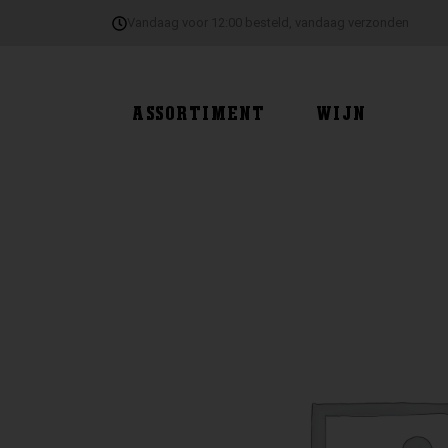
Ga
Vandaag voor 12:00 besteld, vandaag verzonden
naar
de
inhoud
ASSORTIMENT
WIJN