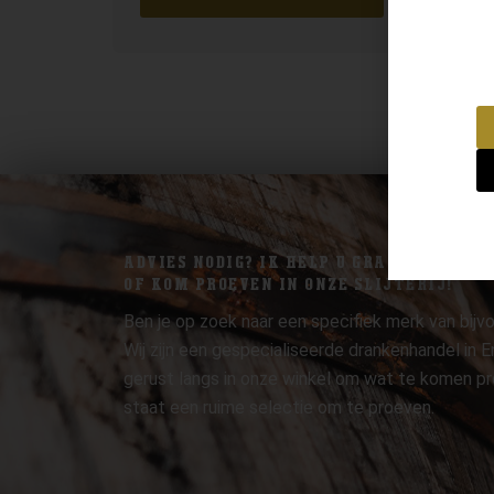
ADVIES NODIG? IK HELP U GRAAG.
OF KOM PROEVEN IN ONZE SLIJTERIJ!
Ben je op zoek naar een specifiek merk van bijvo
Wij zijn een gespecialiseerde drankenhandel in
gerust langs in onze winkel om wat te komen pr
staat een ruime selectie om te proeven.