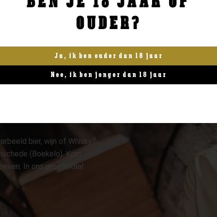
BEN JE 18 JAAR OF
OUDER?
Ja, ik ben ouder dan 18 jaar
Nee, ik ben jonger dan 18 jaar
orbeeld bier, wijn of Whisky?
 Enschede (Boekelo). Kom
oeven. In ons proeflokaal