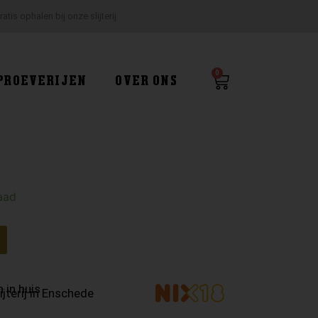
ratis ophalen bij onze slijterij
0
Winkelwagen
PROEVERIJEN
OVER ONS
aad
 in huis
ijterij in Enschede