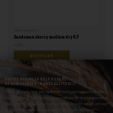
Geen categorie
Sandeman sherry medium dry 0.7
€
8,99
BESTELLEN
ADVIES NODIG? IK HELP U GRAAG.
OF KOM PROEVEN IN ONZE SLIJTERIJ!
Ben je op zoek naar een specifiek merk van bijvoorbeeld bier,
wijn of Whisky? Wij zijn een gespecialiseerde drankenhandel in
Enschede (Boekelo). Kom gerust langs in onze winkel om wat
te komen proeven. In ons proeflokaal staat een ruime