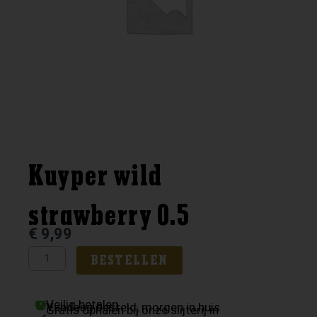
Kuyper wild
strawberry 0.5
€
9,99
Kuyper
BESTELLEN
wild
strawberry
Veilig betalen
0.5
Vandaag besteld, morgen in huis
Gratis ophalen bij onze slijterij in