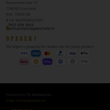
Beckumerstraat 19
7548 BD Enschede
KVK: 72929138
BTW: NL859289321B01
053 428 3855
info@slijterijgebotteld.nl
OPZOEK?
Wij helpen u graag bij het vinden van het juiste product.
Powered by: RS Mediaworks
https://rsmediaworks.nl/