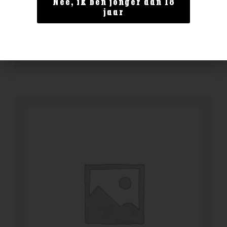
Nee, ik ben jonger dan 18
Fever Tree Indian tonic 0.5l
jaar
€
4,99
BESTELLEN