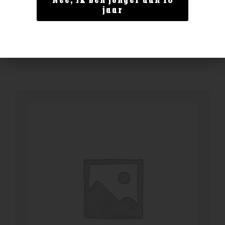
Nee, ik ben jonger dan 18
Filliers Advokaat 0,7L
jaar
€
16,49
BESTELLEN