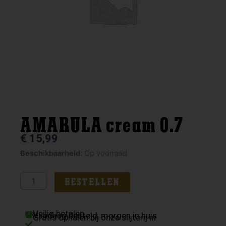
AMARULA cream 0.7
€
15,99
AMARULA
Beschikbaarheid:
Op voorraad
cream
0.7
BESTELLEN
aantal
Veilig betalen
Vandaag besteld, morgen in huis
Gratis ophalen bij onze slijterij in