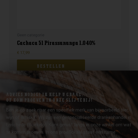
Geen categorie
Cachaca 51 Pirassununga 1.0 40%
€
17,99
BESTELLEN
ADVIES NODIG? IK HELP U GRAAG.
OF KOM PROEVEN IN ONZE SLIJTERIJ!
Ben je op zoek naar een specifiek merk van bijvoorbeeld bier,
wijn of Whisky? Wij zijn een gespecialiseerde drankenhandel in
Enschede (Boekelo). Kom gerust langs in onze winkel om wat
te komen proeven. In ons proeflokaal staat een ruime