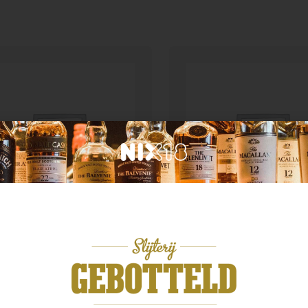
n categorie
Geen categorie
chaca 51 Pirassununga
 40%
Enate Crianza
,99
€
13,99