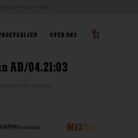
ratis ophalen bij onze slijterij
0
Winkelwagen
PROEVERIJEN
OVER ONS
n AD/04.21:03
 resterend op voorraad
 in huis
ijterij in Enschede