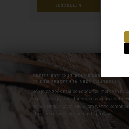
BESTELLEN
ADVIES NODIG? IK HELP U GRAAG.
OF KOM PROEVEN IN ONZE SLIJTERIJ!
Ben je op zoek naar een specifiek merk van bijvo
Wij zijn een gespecialiseerde drankenhandel in
gerust langs in onze winkel om wat te komen pr
staat een ruime selectie om te proeven.