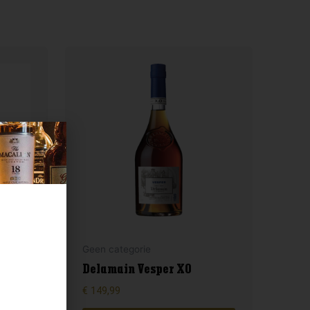
Geen categorie
Delamain Vesper XO
€
149,99