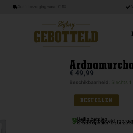
Gratis bezorging vanaf €150.-
G
Ardnamurcha
€
49,99
Ardnamurchan
Beschikbaarheid:
Slechts 1
AD/04.21:03
aantal
BESTELLEN
Veilig betalen
Vandaag besteld, morgen
Gratis ophalen bij onze sl