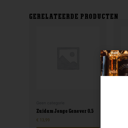
GERELATEERDE PRODUCTEN
Gee
Geen categorie
Ca
Zuidam Jonge Genever 0.5
1.0
€
13,99
€
17