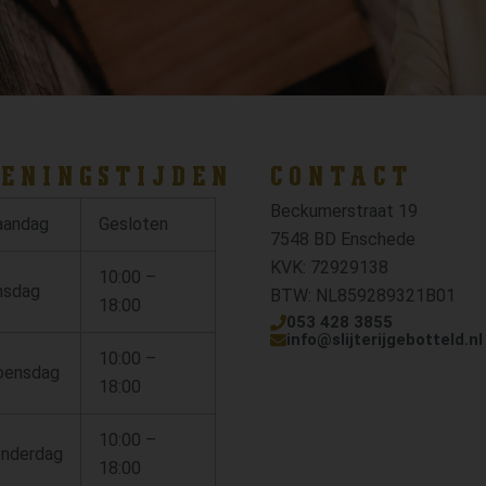
ENINGSTIJDEN
CONTACT
Beckumerstraat 19
andag
Gesloten
7548 BD Enschede
KVK: 72929138
10:00 –
nsdag
BTW: NL859289321B01
18:00
053 428 3855
info@slijterijgebotteld.nl
10:00 –
ensdag
18:00
10:00 –
nderdag
18:00