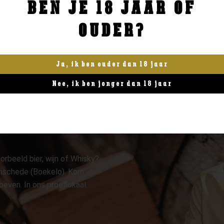
BEN JE 18 JAAR OF
BESTELLEN
BESTELLEN
OUDER?
Ja, ik ben ouder dan 18 jaar
Nee, ik ben jonger dan 18 jaar
orbeeld bier, wijn of Whisky?
 Enschede (Boekelo). Kom
oeven. In ons proeflokaal