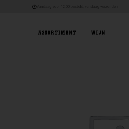
Ga
Vandaag voor 12:00 besteld, vandaag verzonden
naar
de
inhoud
ASSORTIMENT
WIJN