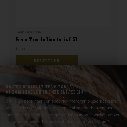
Geen categorie
Fever Tree Indian tonic 0.5l
€
4,99
BESTELLEN
ADVIES NODIG? IK HELP U GRAAG.
OF KOM PROEVEN IN ONZE SLIJTERIJ!
Ben je op zoek naar een specifiek merk van bijvoorbeeld bier,
wijn of Whisky? Wij zijn een gespecialiseerde drankenhandel in
Enschede (Boekelo). Kom gerust langs in onze winkel om wat
te komen proeven. In ons proeflokaal staat een ruime