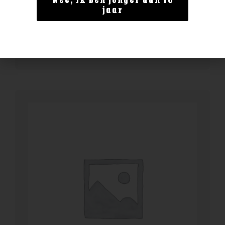
Nee, ik ben jonger dan 18
Enate Crianza
jaar
€
13,99
BESTELLEN