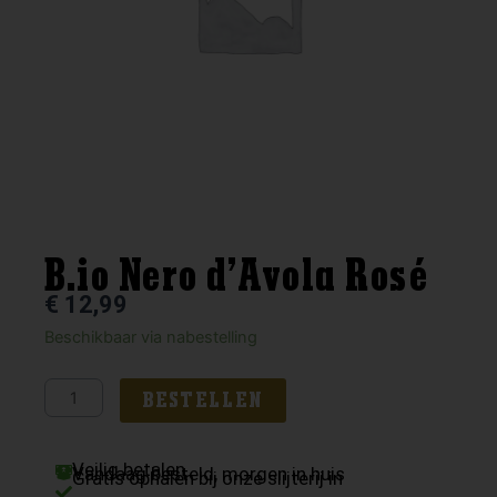
B.io Nero d’Avola Rosé
€
12,99
B.io
Beschikbaar via nabestelling
Nero
d'Avola
BESTELLEN
Rosé
aantal
Veilig betalen
Vandaag besteld, morgen in huis
Gratis ophalen bij onze slijterij in