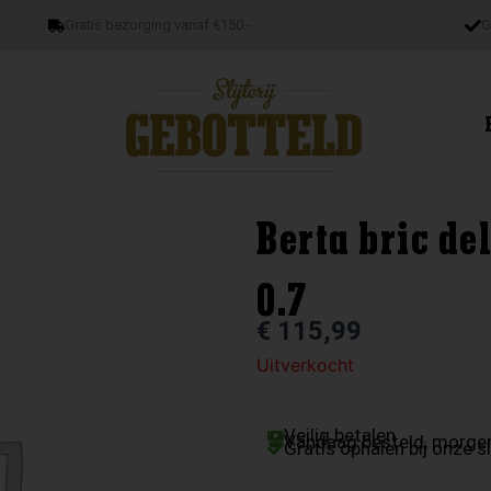
Gratis bezorging vanaf €150.-
G
Berta bric de
0.7
€
115,99
Uitverkocht
Veilig betalen
Vandaag besteld, morgen
Gratis ophalen bij onze sl