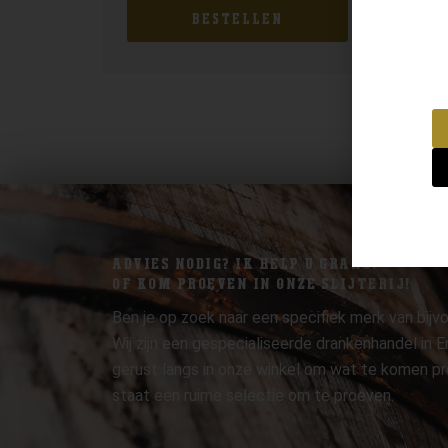
BESTELLEN
ADVIES NODIG? IK HELP U GRAAG.
OF KOM PROEVEN IN ONZE SLIJTERIJ!
Ben je op zoek naar een specifiek merk van bijvo
Wij zijn een gespecialiseerde drankenhandel in
gerust langs in onze winkel om wat te komen pr
staat een ruime selectie om te proeven.