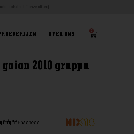
ratis ophalen bij onze slijterij
0
Winkelwagen
PROEVERIJEN
OVER ONS
l gaian 2010 grappa
 in huis
ijterij in Enschede