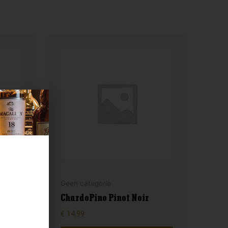
Geen categorie
ChardoPino Pinot Noir
€
14,99