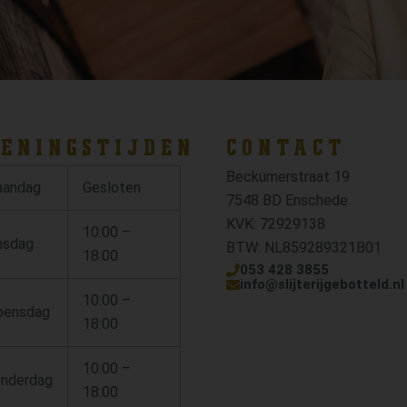
ENINGSTIJDEN
CONTACT
Beckumerstraat 19
andag
Gesloten
7548 BD Enschede
KVK: 72929138
10:00 –
nsdag
BTW: NL859289321B01
18:00
053 428 3855
info@slijterijgebotteld.nl
10:00 –
ensdag
18:00
10:00 –
nderdag
18:00