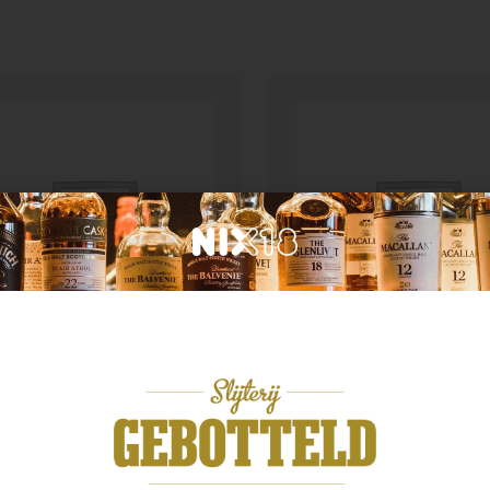
n categorie
Geen categorie
e & grain speyside 11yo
Duc de Berticot
,99
€
11,99