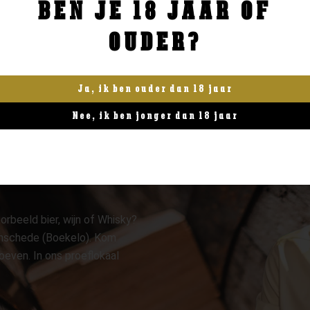
BEN JE 18 JAAR OF
BESTELLEN
BESTELLEN
OUDER?
Ja, ik ben ouder dan 18 jaar
Nee, ik ben jonger dan 18 jaar
orbeeld bier, wijn of Whisky?
 Enschede (Boekelo). Kom
oeven. In ons proeflokaal