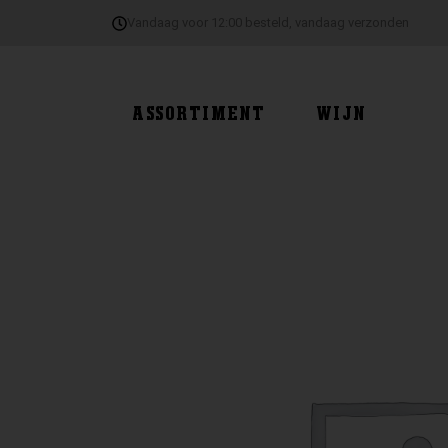
Ga
Vandaag voor 12:00 besteld, vandaag verzonden
naar
de
inhoud
ASSORTIMENT
WIJN