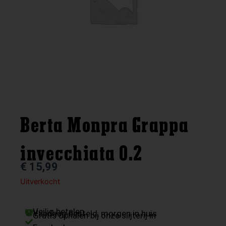
Berta Monpra Grappa
invecchiata 0.2
€
15,99
Uitverkocht
Veilig betalen
Vandaag besteld, morgen in huis
Gratis ophalen bij onze slijterij in