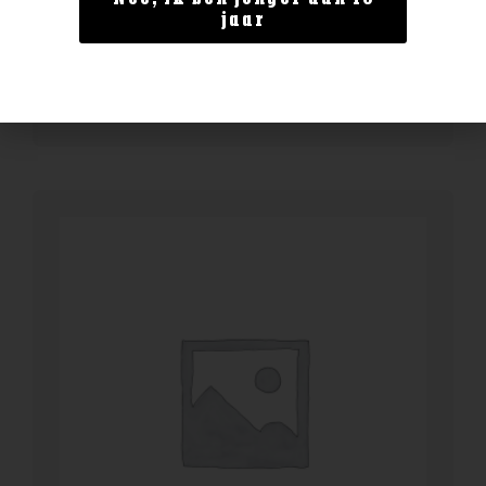
ChardoPino Pinot Noir
jaar
€
14,99
BESTELLEN