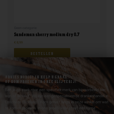
Geen categorie
Sandeman sherry medium dry 0.7
€
8,99
BESTELLEN
ADVIES NODIG? IK HELP U GRAAG.
OF KOM PROEVEN IN ONZE SLIJTERIJ!
Ben je op zoek naar een specifiek merk van bijvoorbeeld bier,
wijn of Whisky? Wij zijn een gespecialiseerde drankenhandel in
Enschede (Boekelo). Kom gerust langs in onze winkel om wat
te komen proeven. In ons proeflokaal staat een ruime