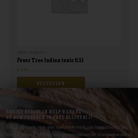
Geen categorie
Fever Tree Indian tonic 0.5l
€
4,99
BESTELLEN
ADVIES NODIG? IK HELP U GRAAG.
OF KOM PROEVEN IN ONZE SLIJTERIJ!
Ben je op zoek naar een specifiek merk van bijvoorbeeld bier,
wijn of Whisky? Wij zijn een gespecialiseerde drankenhandel in