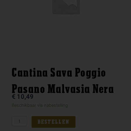
Cantina Sava Poggio
Pasano Malvasia Nera
€
10,49
Cantina
Beschikbaar via nabestelling
Sava
Poggio
BESTELLEN
Pasano