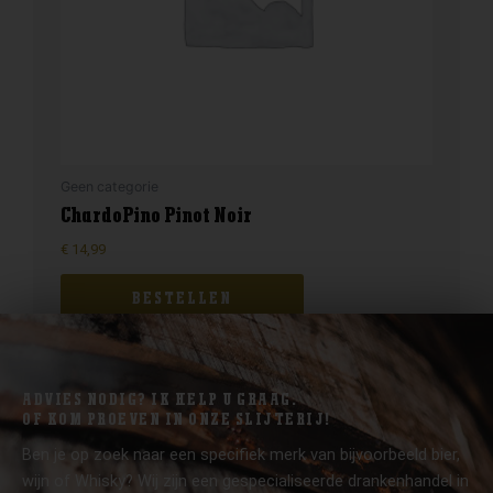
Geen categorie
ChardoPino Pinot Noir
€
14,99
BESTELLEN
ADVIES NODIG? IK HELP U GRAAG.
OF KOM PROEVEN IN ONZE SLIJTERIJ!
Ben je op zoek naar een specifiek merk van bijvoorbeeld bier,
wijn of Whisky? Wij zijn een gespecialiseerde drankenhandel in