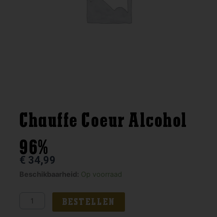
Chauffe Coeur Alcohol
96%
€
34,99
Chauffe
Beschikbaarheid:
Op voorraad
Coeur
Alcohol
BESTELLEN
96%