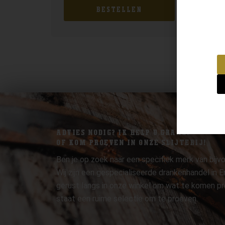
BESTELLEN
ADVIES NODIG? IK HELP U GRAAG.
OF KOM PROEVEN IN ONZE SLIJTERIJ!
Ben je op zoek naar een specifiek merk van bijvo
Wij zijn een gespecialiseerde drankenhandel in
gerust langs in onze winkel om wat te komen pr
staat een ruime selectie om te proeven.