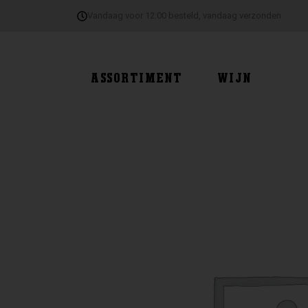
Ga
Vandaag voor 12:00 besteld, vandaag verzonden
naar
de
inhoud
ASSORTIMENT
WIJN