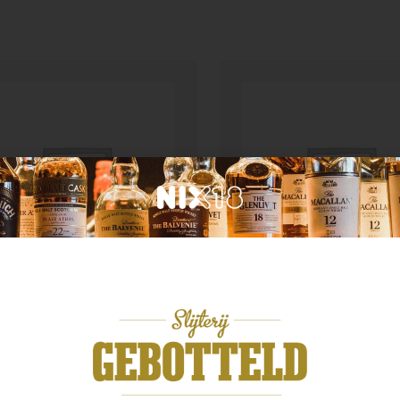
n categorie
Geen categorie
liers Advokaat 0,7L
Enate Crianza
,49
€
13,99