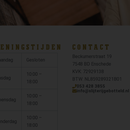
ENINGSTIJDEN
CONTACT
Beckumerstraat 19
andag
Gesloten
7548 BD Enschede
KVK: 72929138
10:00 –
nsdag
BTW: NL859289321B01
18:00
053 428 3855
info@slijterijgebotteld.nl
10:00 –
ensdag
18:00
10:00 –
nderdag
18:00