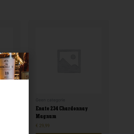
Geen categorie
Enate 234 Chardonnay
Magnum
€
29,99