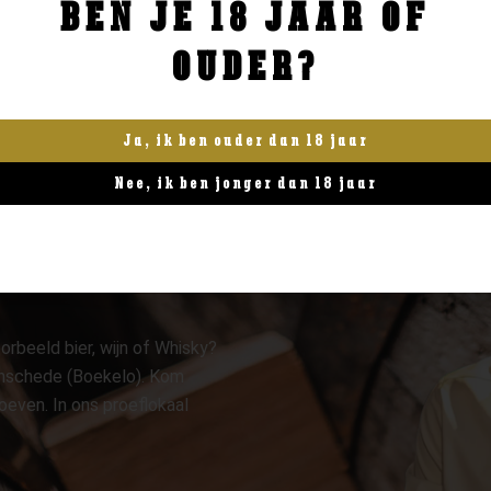
BEN JE 18 JAAR OF
BESTELLEN
BESTELLEN
OUDER?
Ja, ik ben ouder dan 18 jaar
Nee, ik ben jonger dan 18 jaar
orbeeld bier, wijn of Whisky?
 Enschede (Boekelo). Kom
oeven. In ons proeflokaal