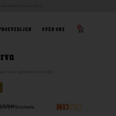
ratis ophalen bij onze slijterij
0
Winkelwagen
PROEVERIJEN
OVER ONS
erva
aad (kan nabesteld worden)
 in huis
ijterij in Enschede