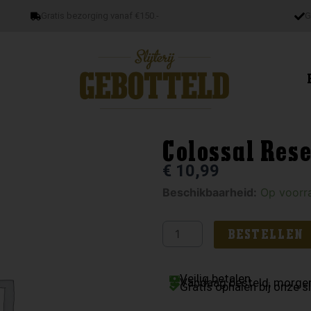
Gratis bezorging vanaf €150.-
G
Colossal Res
€
10,99
Colossal
Beschikbaarheid:
Op voorr
Reserva
aantal
BESTELLEN
Veilig betalen
Vandaag besteld, morgen
Gratis ophalen bij onze sl