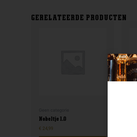
GERELATEERDE PRODUCTEN
Geen categorie
Gee
Nobeltje 1.0
Fil
€
24,99
€
16