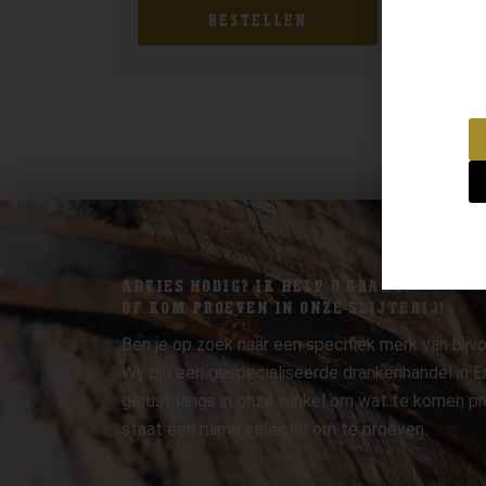
BESTELLEN
ADVIES NODIG? IK HELP U GRAAG.
OF KOM PROEVEN IN ONZE SLIJTERIJ!
Ben je op zoek naar een specifiek merk van bijvo
Wij zijn een gespecialiseerde drankenhandel in
gerust langs in onze winkel om wat te komen pr
staat een ruime selectie om te proeven.