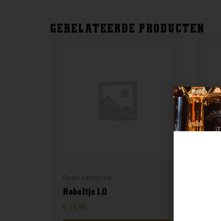
GERELATEERDE PRODUCTEN
Geen categorie
Gee
Nobeltje 1.0
For
€
24,99
€
4,