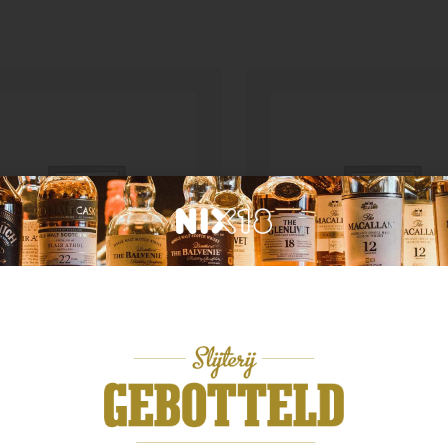
Geen categorie
n categorie
Enate 234 Chardonnay
ster spatlese 0.75
Magnum
99
€
29,99