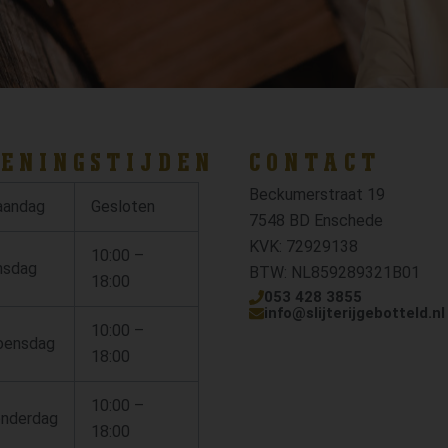
ENINGSTIJDEN
CONTACT
Beckumerstraat 19
andag
Gesloten
7548 BD Enschede
KVK: 72929138
10:00 –
nsdag
BTW: NL859289321B01
18:00
053 428 3855
info@slijterijgebotteld.nl
10:00 –
ensdag
18:00
10:00 –
nderdag
18:00