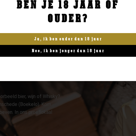
BEN JE 18 JAAR OF
BESTELLEN
BESTELLEN
OUDER?
Ja, ik ben ouder dan 18 jaar
Nee, ik ben jonger dan 18 jaar
orbeeld bier, wijn of Whisky?
 Enschede (Boekelo). Kom
oeven. In ons proeflokaal