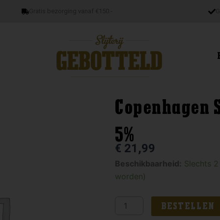
Gratis bezorging vanaf €150.-
G
Copenhagen S
5%
€
21,99
Copenhagen
Beschikbaarheid:
Slechts 2
Sparkling
worden)
Tea
Vinter
BESTELLEN
5%