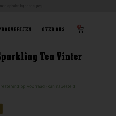
ratis ophalen bij onze slijterij
0
Winkelwagen
PROEVERIJEN
OVER ONS
parkling Tea Vinter
 resterend op voorraad (kan nabesteld