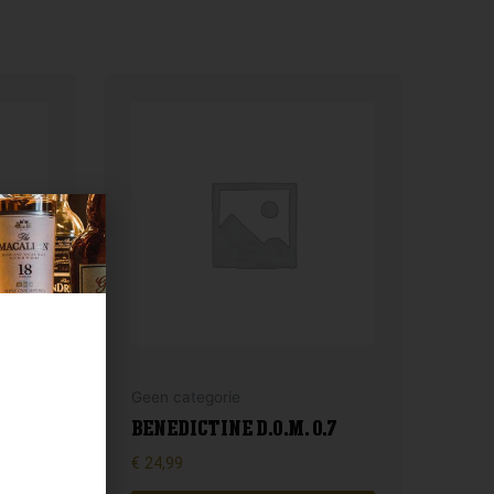
Geen categorie
BENEDICTINE D.O.M. 0.7
€
24,99