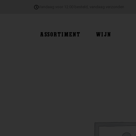
Ga
Vandaag voor 12:00 besteld, vandaag verzonden
naar
de
inhoud
ASSORTIMENT
WIJN