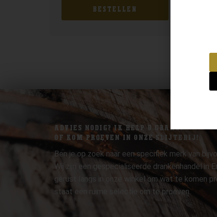
BESTELLEN
ADVIES NODIG? IK HELP U GRAAG.
OF KOM PROEVEN IN ONZE SLIJTERIJ!
Ben je op zoek naar een specifiek merk van bijvo
Wij zijn een gespecialiseerde drankenhandel in
gerust langs in onze winkel om wat te komen pr
staat een ruime selectie om te proeven.