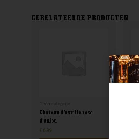
GERELATEERDE PRODUCTEN
Geen categorie
Gee
Chateau d’avrille rose
d’anjou
For
€
6,99
€
4,