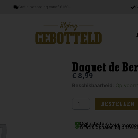
Gratis bezorging vanaf €150.-
G
Daguet de Be
€
8,99
Daguet
Beschikbaarheid:
Op voorr
de
Berticot
BESTELLEN
Sauvignon
aantal
Veilig betalen
Vandaag besteld, morgen
Gratis ophalen bij onze sl