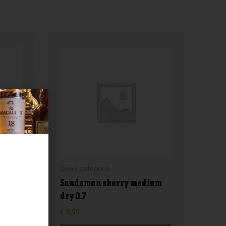
Geen categorie
Sandeman sherry medium
dry 0.7
€
8,99