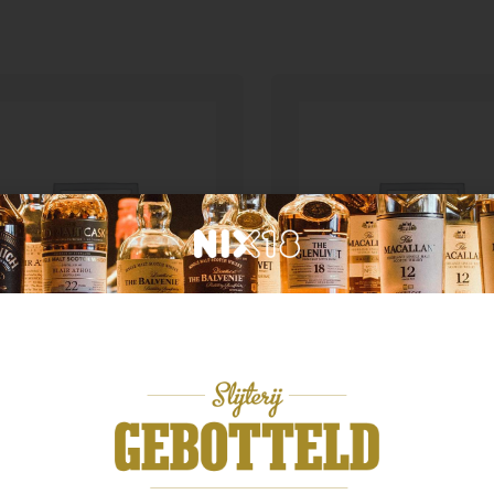
Geen categorie
n categorie
Enate 234 Chardonnay
ster spatlese 0.75
Magnum
99
€
29,99