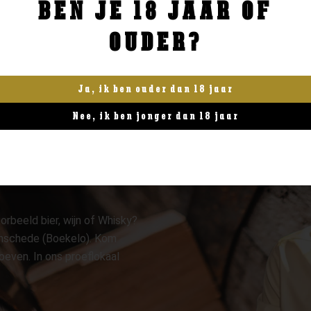
BEN JE 18 JAAR OF
BESTELLEN
BESTELLEN
OUDER?
Ja, ik ben ouder dan 18 jaar
Nee, ik ben jonger dan 18 jaar
orbeeld bier, wijn of Whisky?
 Enschede (Boekelo). Kom
oeven. In ons proeflokaal