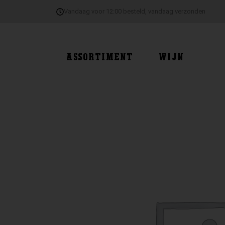
Ga
Vandaag voor 12:00 besteld, vandaag verzonden
naar
de
inhoud
ASSORTIMENT
WIJN