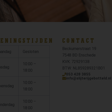
ENINGSTIJDEN
CONTACT
Beckumerstraat 19
andag
Gesloten
7548 BD Enschede
KVK: 72929138
10:00 –
nsdag
BTW: NL859289321B01
18:00
053 428 3855
info@slijterijgebotteld.nl
10:00 –
ensdag
18:00
10:00 –
nderdag
18:00