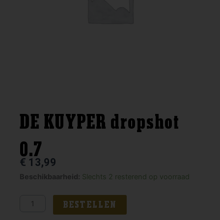
DE KUYPER dropshot
0.7
€
13,99
DE
Beschikbaarheid:
Slechts 2 resterend op voorraad
KUYPER
dropshot
BESTELLEN
0.7