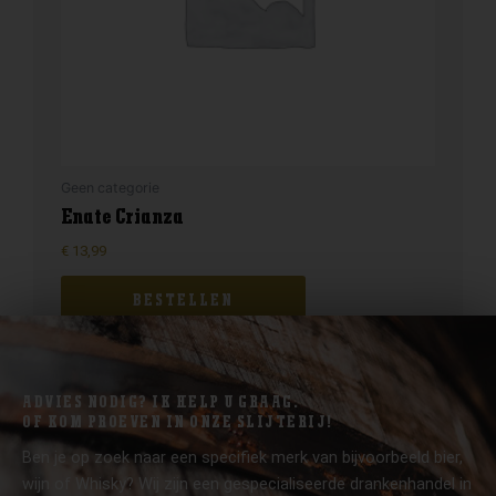
Geen categorie
Enate Crianza
€
13,99
BESTELLEN
ADVIES NODIG? IK HELP U GRAAG.
OF KOM PROEVEN IN ONZE SLIJTERIJ!
Ben je op zoek naar een specifiek merk van bijvoorbeeld bier,
wijn of Whisky? Wij zijn een gespecialiseerde drankenhandel in