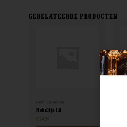
GERELATEERDE PRODUCTEN
Geen categorie
Gee
Nobeltje 1.0
Can
€
24,99
€
89