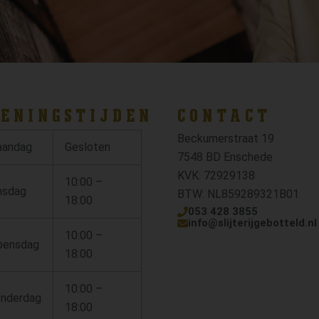
ENINGSTIJDEN
CONTACT
Beckumerstraat 19
andag
Gesloten
7548 BD Enschede
KVK: 72929138
10:00 –
nsdag
BTW: NL859289321B01
18:00
053 428 3855
info@slijterijgebotteld.nl
10:00 –
ensdag
18:00
10:00 –
nderdag
18:00