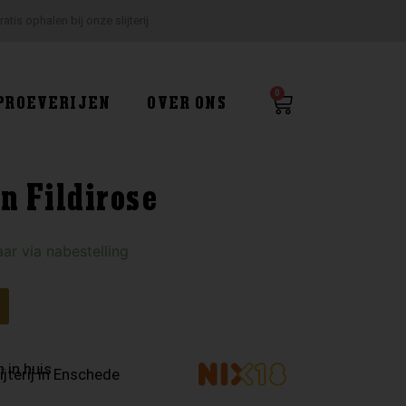
ratis ophalen bij onze slijterij
0
Winkelwagen
PROEVERIJEN
OVER ONS
n Fildirose
ar via nabestelling
 in huis
ijterij in Enschede