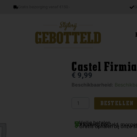
Gratis bezorging vanaf €150.-
G
Castel Firmia
€
9,99
Castel
Beschikbaarheid:
Beschikba
Firmian
Fildirose
BESTELLEN
aantal
Veilig betalen
Vandaag besteld, morgen
Gratis ophalen bij onze sl