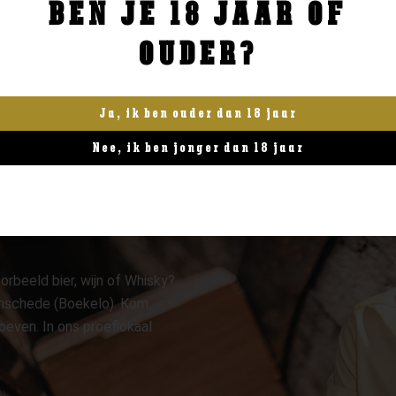
BEN JE 18 JAAR OF
BESTELLEN
BESTELLEN
OUDER?
Ja, ik ben ouder dan 18 jaar
Nee, ik ben jonger dan 18 jaar
orbeeld bier, wijn of Whisky?
 Enschede (Boekelo). Kom
oeven. In ons proeflokaal