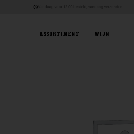
Ga
Vandaag voor 12:00 besteld, vandaag verzonden
naar
de
inhoud
ASSORTIMENT
WIJN