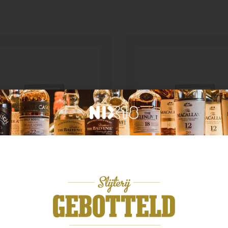
n categorie
Geen categorie
e & grain speyside 11yo
Pastis 51 1.0 ltr
,99
€
24,99