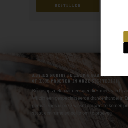
BESTELLEN
ADVIES NODIG? IK HELP U GRAAG.
OF KOM PROEVEN IN ONZE SLIJTERIJ!
Ben je op zoek naar een specifiek merk van bijvo
Wij zijn een gespecialiseerde drankenhandel in
gerust langs in onze winkel om wat te komen pr
staat een ruime selectie om te proeven.