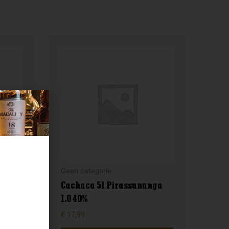
Geen categorie
Cachaca 51 Pirassununga
1.0 40%
€
17,99