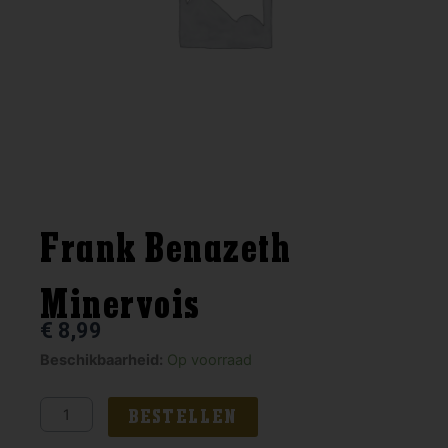
Frank Benazeth
Minervois
€
8,99
Frank
Beschikbaarheid:
Op voorraad
Benazeth
Minervois
BESTELLEN
aantal