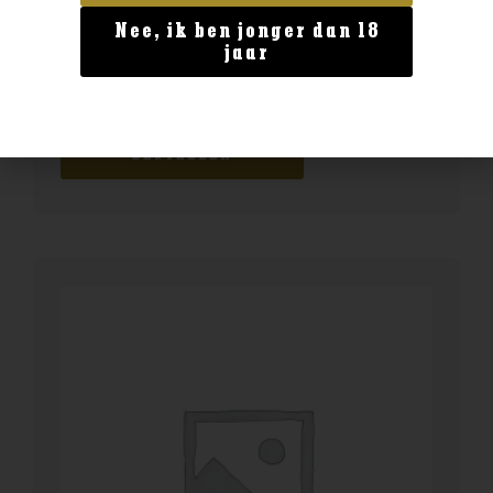
Nee, ik ben jonger dan 18
Geen categorie
jaar
Enate 234 Chardonnay Magnum
€
29,99
BESTELLEN