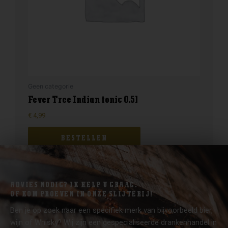
Geen categorie
Fever Tree Indian tonic 0.5l
€
4,99
BESTELLEN
ADVIES NODIG? IK HELP U GRAAG.
OF KOM PROEVEN IN ONZE SLIJTERIJ!
Ben je op zoek naar een specifiek merk van bijvoorbeeld bier,
wijn of Whisky? Wij zijn een gespecialiseerde drankenhandel in