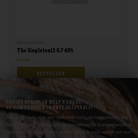
Geen categorie
The Singleton12 0.7 40%
€
29,99
BESTELLEN
ADVIES NODIG? IK HELP U GRAAG.
OF KOM PROEVEN IN ONZE SLIJTERIJ!
Ben je op zoek naar een specifiek merk van bijvoorbeeld bier,
wijn of Whisky? Wij zijn een gespecialiseerde drankenhandel in
Enschede (Boekelo). Kom gerust langs in onze winkel om wat