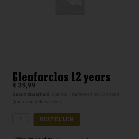
Glenfarclas 12 years
€
39,99
Glenfarclas
Beschikbaarheid:
Slechts 1 resterend op voorraad
12
(kan nabesteld worden)
years
aantal
BESTELLEN
Veilig betalen