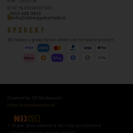
KVK: 72929138
BTW: NL859289321B01
053 428 3855
info@slijterijgebotteld.nl
OPZOEK?
Wij helpen u graag bij het vinden van het juiste product.
Powered by: RS Mediaworks
https://rsmediaworks.nl/
< 18 jaar, deze website is niet voor jou bestemd
< 18 jaar verkopen wij geen alcohol