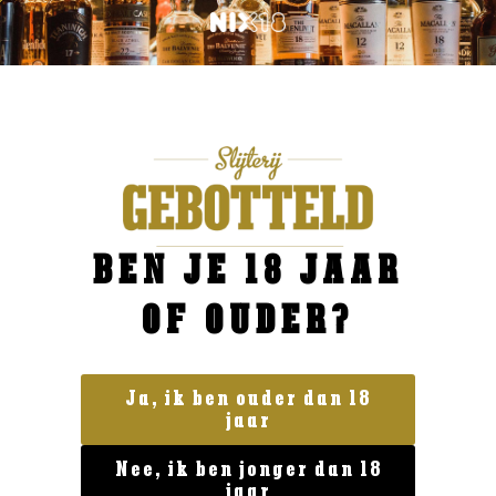
BEN JE 18 JAAR
OF OUDER?
Ja, ik ben ouder dan 18
jaar
Geen categorie
Enate 234 Chardonnay Magnum
Nee, ik ben jonger dan 18
€
29,99
jaar