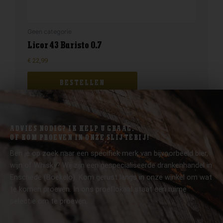
Geen categorie
Licor 43 Baristo 0.7
€
22,99
BESTELLEN
ADVIES NODIG? IK HELP U GRAAG.
OF KOM PROEVEN IN ONZE SLIJTERIJ!
Ben je op zoek naar een specifiek merk van bijvoorbeeld bier,
wijn of Whisky? Wij zijn een gespecialiseerde drankenhandel in
Enschede (Boekelo). Kom gerust langs in onze winkel om wat
te komen proeven. In ons proeflokaal staat een ruime
selectie om te proeven.