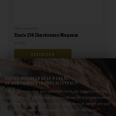
Geen categorie
Enate 234 Chardonnay Magnum
€
29,99
BESTELLEN
ADVIES NODIG? IK HELP U GRAAG.
OF KOM PROEVEN IN ONZE SLIJTERIJ!
Ben je op zoek naar een specifiek merk van bijvoorbeeld bier,
wijn of Whisky? Wij zijn een gespecialiseerde drankenhandel in
Enschede (Boekelo). Kom gerust langs in onze winkel om wat
te komen proeven. In ons proeflokaal staat een ruime