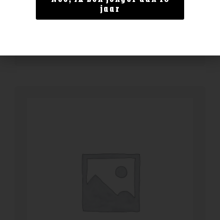
Enate Crianza
jaar
€
13,99
BESTELLEN