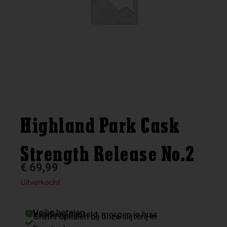
Highland Park Cask
Strength Release No.2
€
69,99
Uitverkocht
Veilig betalen
Vandaag besteld, morgen in huis
Gratis ophalen bij onze slijterij in