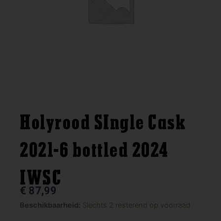
Holyrood SIngle Cask
2021-6 bottled 2024
IWSC
€
87,99
Holyrood
Beschikbaarheid:
Slechts 2 resterend op voorraad
SIngle