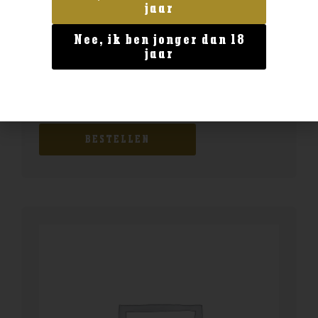
jaar
Nee, ik ben jonger dan 18
jaar
Geen categorie
Delamain Vesper XO
€
149,99
BESTELLEN