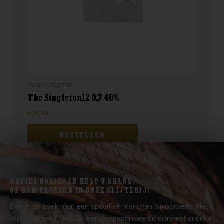
Geen categorie
The Singleton12 0.7 40%
€
29,99
BESTELLEN
ADVIES NODIG? IK HELP U GRAAG.
OF KOM PROEVEN IN ONZE SLIJTERIJ!
Ben je op zoek naar een specifiek merk van bijvoorbeeld bier,
wijn of Whisky? Wij zijn een gespecialiseerde drankenhandel in