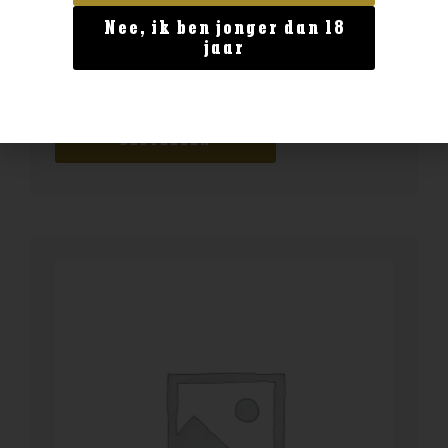
Nee, ik ben jonger dan 18
Geen categorie
jaar
Duc de Berticot
€
11,99
BESTELLEN