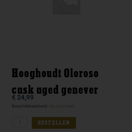
Hooghoudt Oloroso
cask aged genever
€
24,99
Hooghoudt
Beschikbaarheid:
Op voorraad
Oloroso
cask
BESTELLEN
aged