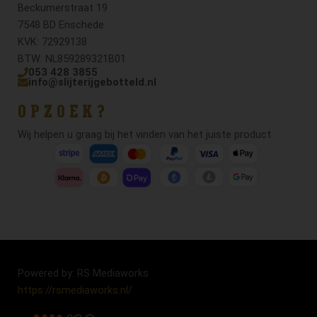
Beckumerstraat 19
7548 BD Enschede
KVK: 72929138
BTW: NL859289321B01
053 428 3855
info@slijterijgebotteld.nl
OPZOEK?
Wij helpen u graag bij het vinden van het juiste product.
Powered by: RS Mediaworks
https://rsmediaworks.nl/