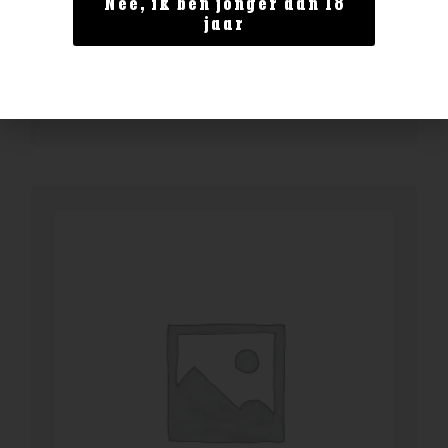
Nee, ik ben jonger dan 18
Delamain Vesper XO
jaar
€
149,99
BESTELLEN