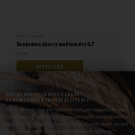
Geen categorie
Sandeman sherry medium dry 0.7
€
8,99
BESTELLEN
ADVIES NODIG? IK HELP U GRAAG.
OF KOM PROEVEN IN ONZE SLIJTERIJ!
Ben je op zoek naar een specifiek merk van bijvoorbeeld bier,
wijn of Whisky? Wij zijn een gespecialiseerde drankenhandel in
Enschede (Boekelo). Kom gerust langs in onze winkel om wat
te komen proeven. In ons proeflokaal staat een ruime