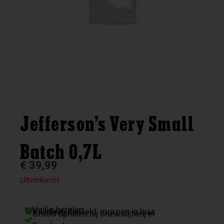
Jefferson’s Very Small
Batch 0,7L
€
39,99
Uitverkocht
Veilig betalen
Vandaag besteld, morgen in huis
Gratis ophalen bij onze slijterij in