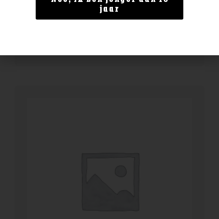
Pastis 51 1.0 ltr
jaar
€
24,99
BESTELLEN