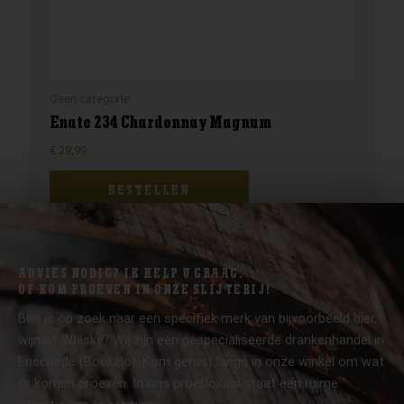
Geen categorie
Enate 234 Chardonnay Magnum
€
29,99
BESTELLEN
ADVIES NODIG? IK HELP U GRAAG.
OF KOM PROEVEN IN ONZE SLIJTERIJ!
Ben je op zoek naar een specifiek merk van bijvoorbeeld bier,
wijn of Whisky? Wij zijn een gespecialiseerde drankenhandel in
Enschede (Boekelo). Kom gerust langs in onze winkel om wat
te komen proeven. In ons proeflokaal staat een ruime