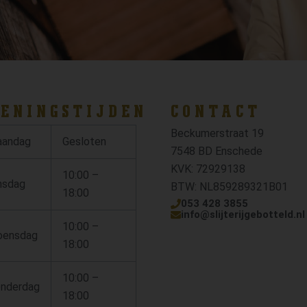
ENINGSTIJDEN
CONTACT
Beckumerstraat 19
andag
Gesloten
7548 BD Enschede
KVK: 72929138
10:00 –
nsdag
BTW: NL859289321B01
18:00
053 428 3855
info@slijterijgebotteld.nl
10:00 –
ensdag
18:00
10:00 –
nderdag
18:00