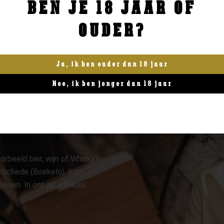
BEN JE 18 JAAR OF
BESTELLEN
BESTELLEN
OUDER?
Ja, ik ben ouder dan 18 jaar
Nee, ik ben jonger dan 18 jaar
orbeeld bier, wijn of Whisky?
 Enschede (Boekelo). Kom
oeven. In ons proeflokaal