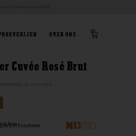
ratis ophalen bij onze slijterij
0
Winkelwagen
PROEVERIJEN
OVER ONS
er Cuvée Rosé Brut
 resterend op voorraad
 in huis
ijterij in Enschede