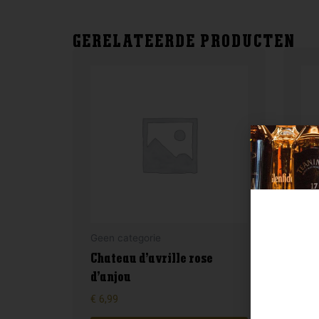
GERELATEERDE PRODUCTEN
Geen categorie
Gee
Chateau d’avrille rose
d’anjou
Fil
€
6,99
€
8,