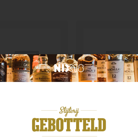
n categorie
Geen categorie
liers Advokaat 2x10cl
Kuyper wild strawberr
99
€
9,99