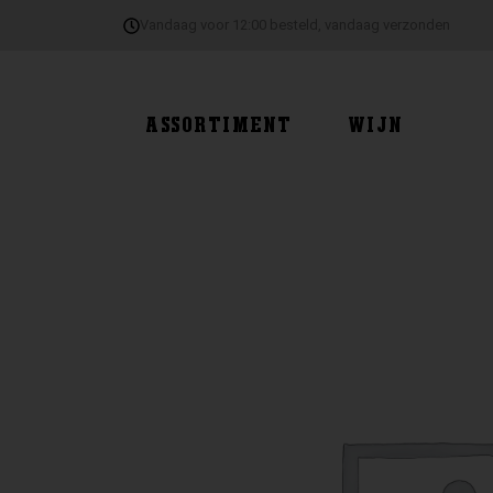
Ga
Vandaag voor 12:00 besteld, vandaag verzonden
naar
de
inhoud
ASSORTIMENT
WIJN