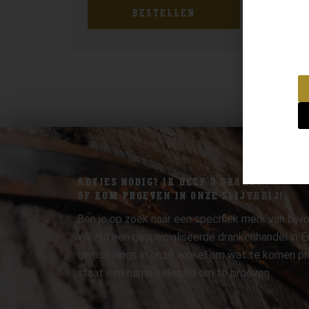
BESTELLEN
ADVIES NODIG? IK HELP U GRAAG.
OF KOM PROEVEN IN ONZE SLIJTERIJ!
Ben je op zoek naar een specifiek merk van bijvo
Wij zijn een gespecialiseerde drankenhandel in
gerust langs in onze winkel om wat te komen pr
staat een ruime selectie om te proeven.