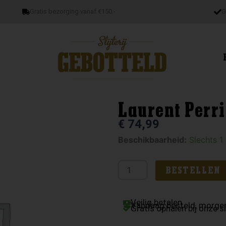
Gratis bezorging vanaf €150.-
G
Laurent Perri
€
74,99
Laurent
Beschikbaarheid:
Slechts 1
Perrier
Cuvée
BESTELLEN
Rosé
Brut
Veilig betalen
aantal
Vandaag besteld, morgen
Gratis ophalen bij onze sl