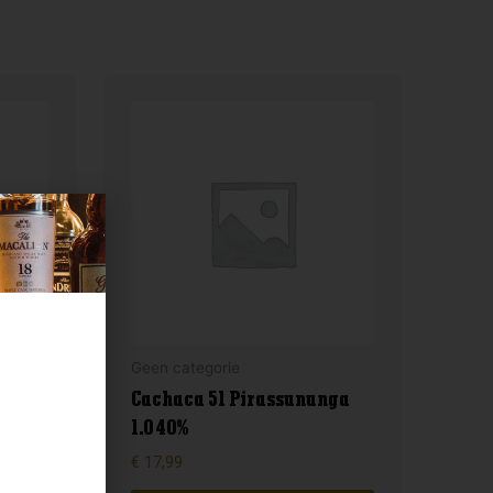
Geen categorie
Cachaca 51 Pirassununga
y 0.5
1.0 40%
€
17,99