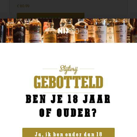
€
89,99
BESTELLEN
BEN JE 18 JAAR
OF OUDER?
Ja, ik ben ouder dan 18