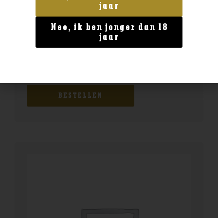
jaar
Nee, ik ben jonger dan 18
jaar
Geen categorie
ChardoPino Pinot Noir
€
14,99
BESTELLEN