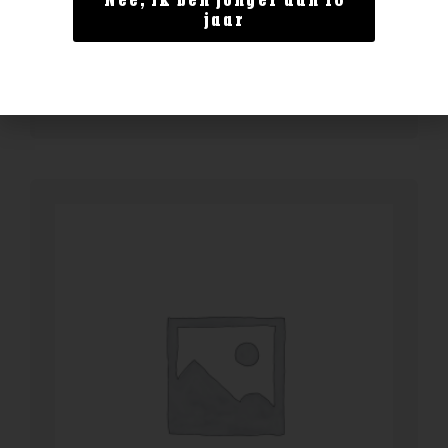
Nee, ik ben jonger dan 18
Delamain Vesper XO
jaar
€
149,99
BESTELLEN