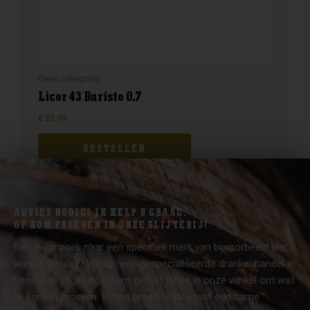
Geen categorie
Licor 43 Baristo 0.7
€
22,99
BESTELLEN
ADVIES NODIG? IK HELP U GRAAG.
OF KOM PROEVEN IN ONZE SLIJTERIJ!
Ben je op zoek naar een specifiek merk van bijvoorbeeld bier,
wijn of Whisky? Wij zijn een gespecialiseerde drankenhandel in
Enschede (Boekelo). Kom gerust langs in onze winkel om wat
te komen proeven. In ons proeflokaal staat een ruime