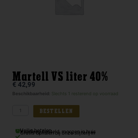
Martell VS liter 40%
€
42,99
Martell
Beschikbaarheid:
Slechts 1 resterend op voorraad
VS
liter
BESTELLEN
40%
aantal
Veilig betalen
Vandaag besteld, morgen in huis
Gratis ophalen bij onze slijterij in