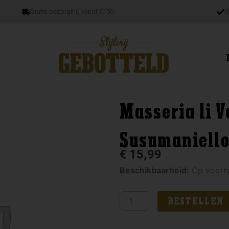
Gratis bezorging vanaf €150.-
G
Masseria li V
Susumaniell
€
15,99
Masseria
Beschikbaarheid:
Op voorr
li
Veli
BESTELLEN
Garrisa
Susumaniello