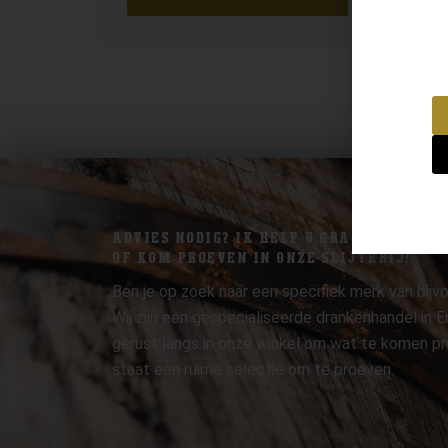
ADVIES NODIG? IK HELP U GRAAG.
OF KOM PROEVEN IN ONZE SLIJTERIJ!
Ben je op zoek naar een specifiek merk van bijvo
Wij zijn een gespecialiseerde drankenhandel in
gerust langs in onze winkel om wat te komen pr
staat een ruime selectie om te proeven.