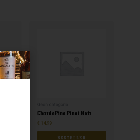
Geen categorie
ChardoPino Pinot Noir
€
14,99
BESTELLEN