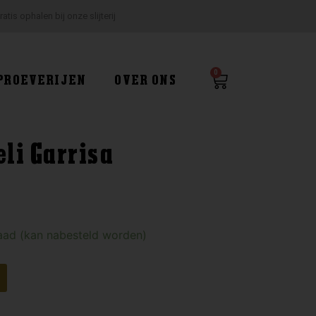
ratis ophalen bij onze slijterij
0
Winkelwagen
PROEVERIJEN
OVER ONS
eli Garrisa
o
aad (kan nabesteld worden)