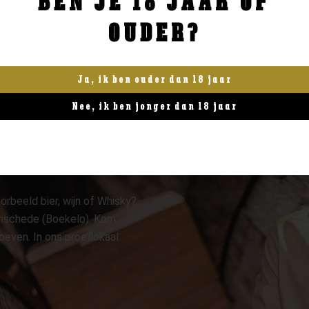
BEN JE 18 JAAR OF
OUDER?
Ja, ik ben ouder dan 18 jaar
Nee, ik ben jonger dan 18 jaar
orbeeld bier, wijn of Whisky?
 Enschede (Boekelo). Kom
oeven. In ons proeflokaal