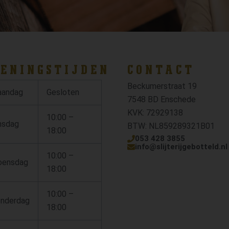
ENINGSTIJDEN
CONTACT
Beckumerstraat 19
andag
Gesloten
7548 BD Enschede
KVK: 72929138
10:00 –
nsdag
BTW: NL859289321B01
18:00
053 428 3855
info@slijterijgebotteld.nl
10:00 –
ensdag
18:00
10:00 –
nderdag
18:00