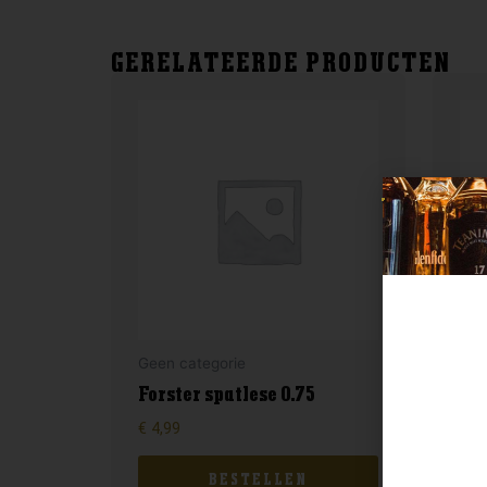
GERELATEERDE PRODUCTEN
Geen categorie
Gee
Forster spatlese 0.75
En
€
4,99
€
17
BESTELLEN