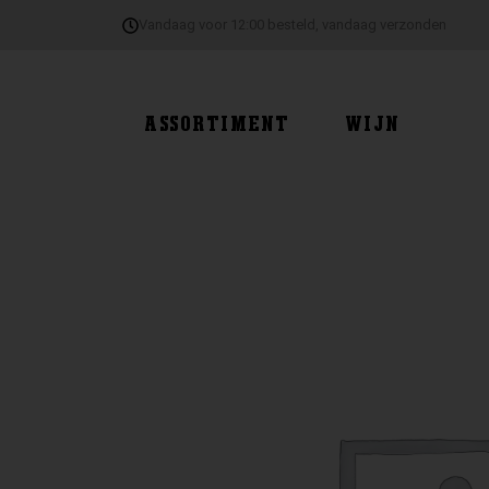
Ga
Vandaag voor 12:00 besteld, vandaag verzonden
naar
de
inhoud
ASSORTIMENT
WIJN