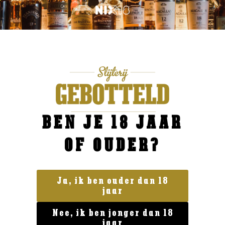
BEN JE 18 JAAR
OF OUDER?
Ja, ik ben ouder dan 18
jaar
Geen categorie
Duc de Berticot
Nee, ik ben jonger dan 18
€
11,99
jaar