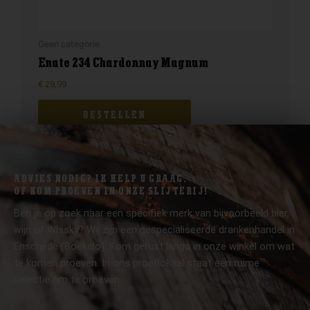
Geen categorie
Enate 234 Chardonnay Magnum
€
29,99
BESTELLEN
ADVIES NODIG? IK HELP U GRAAG.
OF KOM PROEVEN IN ONZE SLIJTERIJ!
Ben je op zoek naar een specifiek merk van bijvoorbeeld bier,
wijn of Whisky? Wij zijn een gespecialiseerde drankenhandel in
Enschede (Boekelo). Kom gerust langs in onze winkel om wat
te komen proeven. In ons proeflokaal staat een ruime
selectie om te proeven.