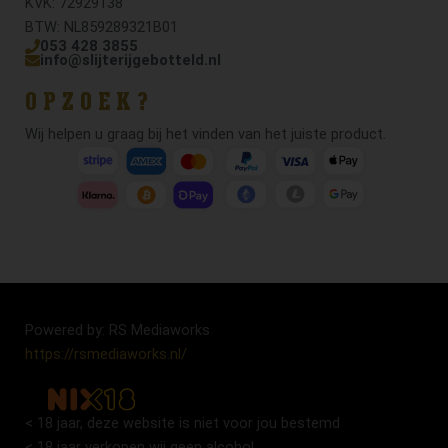
KVK: 72929138
BTW: NL859289321B01
053 428 3855
info@slijterijgebotteld.nl
OPZOEK?
Wij helpen u graag bij het vinden van het juiste product.
Powered by: RS Mediaworks
https://rsmediaworks.nl/
< 18 jaar, deze website is niet voor jou bestemd
< 18 jaar verkopen wij geen alcohol