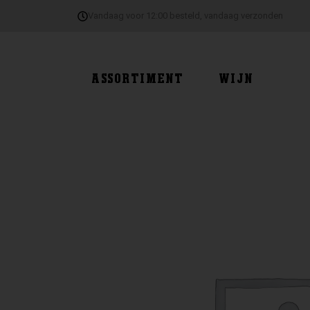
Ga
Vandaag voor 12:00 besteld, vandaag verzonden
naar
de
inhoud
ASSORTIMENT
WIJN