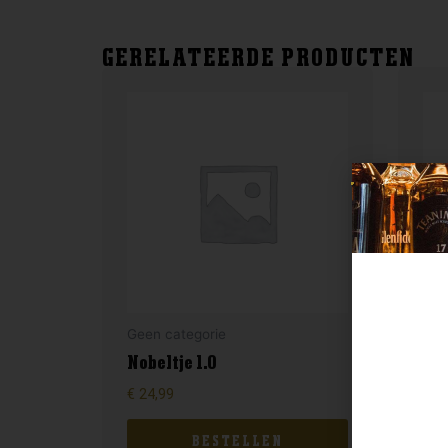
GERELATEERDE PRODUCTEN
Geen categorie
Gee
Nobeltje 1.0
Fil
€
24,99
€
8,
BESTELLEN