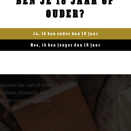
BEN JE 18 JAAR OF
OUDER?
Ja, ik ben ouder dan 18 jaar
Nee, ik ben jonger dan 18 jaar
orbeeld bier, wijn of Whisky?
 Enschede (Boekelo). Kom
oeven. In ons proeflokaal