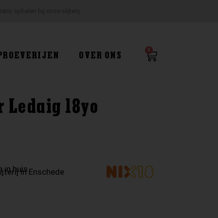
ratis ophalen bij onze slijterij
0
Winkelwagen
PROEVERIJEN
OVER ONS
r Ledaig 18yo
 in huis
ijterij in Enschede