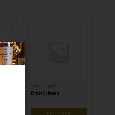
Geen categorie
Enate Crianza
€
13,99
BESTELLEN