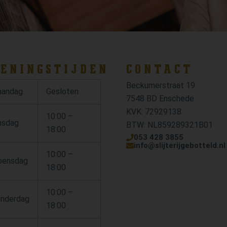
ENINGSTIJDEN
CONTACT
Beckumerstraat 19
andag
Gesloten
7548 BD Enschede
KVK: 72929138
10:00 –
nsdag
BTW: NL859289321B01
18:00
053 428 3855
info@slijterijgebotteld.nl
10:00 –
ensdag
18:00
10:00 –
nderdag
18:00