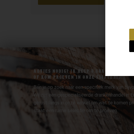
ADVIES NODIG? IK HELP U GRAAG.
OF KOM PROEVEN IN ONZE SLIJTERIJ!
Ben je op zoek naar een specifiek merk van bijvo
Wij zijn een gespecialiseerde drankenhandel in
gerust langs in onze winkel om wat te komen pr
staat een ruime selectie om te proeven.