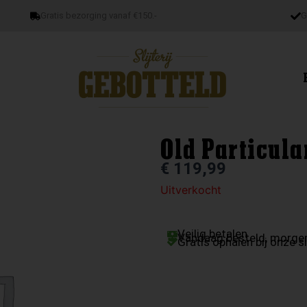
Gratis bezorging vanaf €150.-
G
Old Particula
€
119,99
Uitverkocht
Veilig betalen
Vandaag besteld, morgen
Gratis ophalen bij onze sl