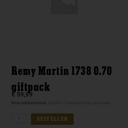
Remy Martin 1738 0.70
giftpack
€
59,99
Remy
Beschikbaarheid:
Slechts 1 resterend op voorraad
Martin
1738
BESTELLEN
0.70