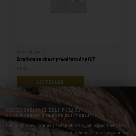
Geen categorie
Sandeman sherry medium dry 0.7
€
8,99
BESTELLEN
ADVIES NODIG? IK HELP U GRAAG.
OF KOM PROEVEN IN ONZE SLIJTERIJ!
Ben je op zoek naar een specifiek merk van bijvoorbeeld bier,
wijn of Whisky? Wij zijn een gespecialiseerde drankenhandel in