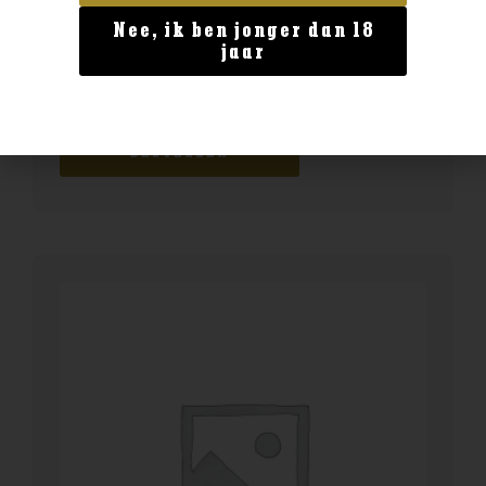
Nee, ik ben jonger dan 18
Geen categorie
jaar
Enate Rosado
€
12,99
BESTELLEN