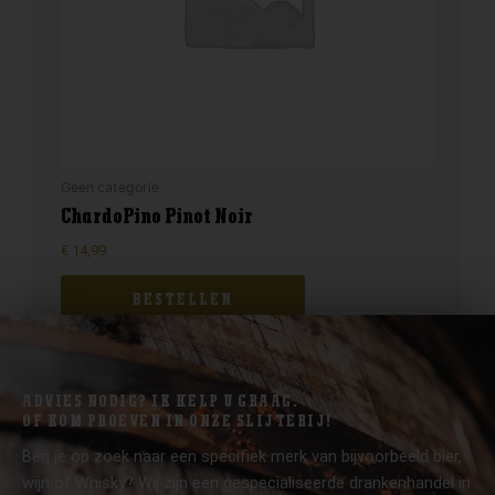
Geen categorie
ChardoPino Pinot Noir
€
14,99
BESTELLEN
ADVIES NODIG? IK HELP U GRAAG.
OF KOM PROEVEN IN ONZE SLIJTERIJ!
Ben je op zoek naar een specifiek merk van bijvoorbeeld bier,
wijn of Whisky? Wij zijn een gespecialiseerde drankenhandel in