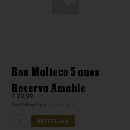
Ron Malteco 5 anos
Reserva Amable
€
22,99
Ron
Beschikbaarheid:
Op voorraad
Malteco
5
BESTELLEN
anos