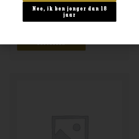
Nee, ik ben jonger dan 18
Geen categorie
jaar
Enate 234 Chardonnay Magnum
€
29,99
BESTELLEN