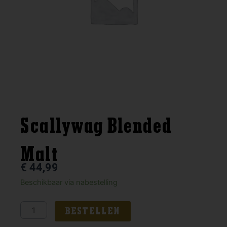
Scallywag Blended
Malt
€
44,99
Scallywag
Beschikbaar via nabestelling
Blended
Malt
BESTELLEN
aantal