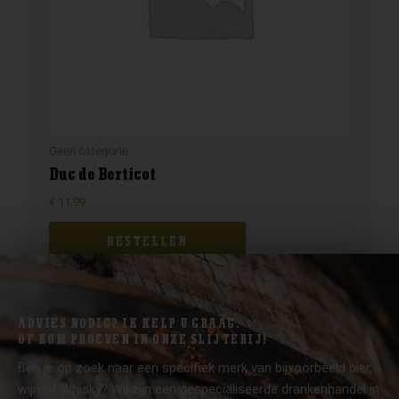
Geen categorie
Duc de Berticot
€
11,99
BESTELLEN
ADVIES NODIG? IK HELP U GRAAG.
OF KOM PROEVEN IN ONZE SLIJTERIJ!
Ben je op zoek naar een specifiek merk van bijvoorbeeld bier,
wijn of Whisky? Wij zijn een gespecialiseerde drankenhandel in