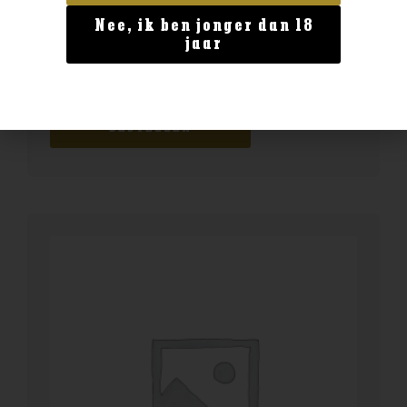
Nee, ik ben jonger dan 18
Geen categorie
jaar
Kuyper wild strawberry 0.5
€
9,99
BESTELLEN