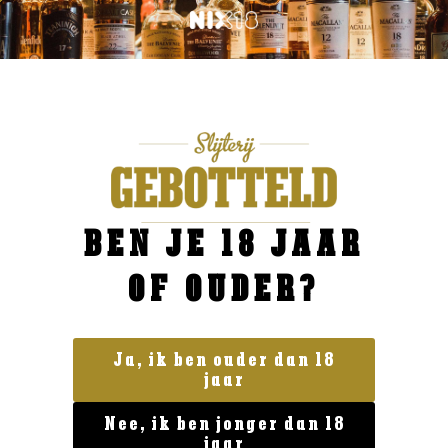
BEN JE 18 JAAR
OF OUDER?
Ja, ik ben ouder dan 18
jaar
Geen categorie
ChardoPino Chardonnay
Nee, ik ben jonger dan 18
€
14,99
jaar