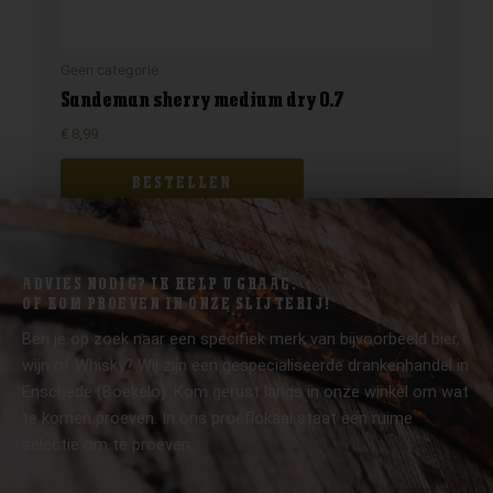
Geen categorie
Sandeman sherry medium dry 0.7
€
8,99
BESTELLEN
ADVIES NODIG? IK HELP U GRAAG.
OF KOM PROEVEN IN ONZE SLIJTERIJ!
Ben je op zoek naar een specifiek merk van bijvoorbeeld bier,
wijn of Whisky? Wij zijn een gespecialiseerde drankenhandel in
Enschede (Boekelo). Kom gerust langs in onze winkel om wat
te komen proeven. In ons proeflokaal staat een ruime
selectie om te proeven.