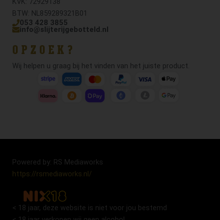
KVK: 72929138
BTW: NL859289321B01
053 428 3855
info@slijterijgebotteld.nl
OPZOEK?
Wij helpen u graag bij het vinden van het juiste product.
Powered by: RS Mediaworks
https://rsmediaworks.nl/
< 18 jaar, deze website is niet voor jou bestemd
< 18 jaar verkopen wij geen alcohol