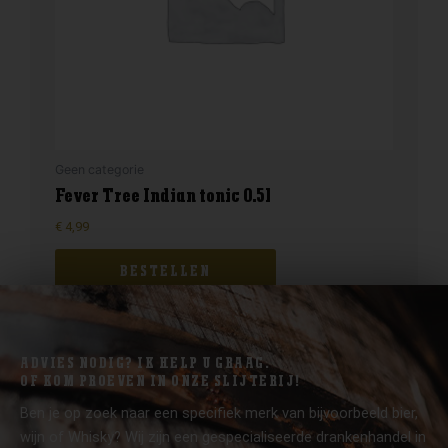
Geen categorie
Fever Tree Indian tonic 0.5l
€
4,99
BESTELLEN
ADVIES NODIG? IK HELP U GRAAG.
OF KOM PROEVEN IN ONZE SLIJTERIJ!
Ben je op zoek naar een specifiek merk van bijvoorbeeld bier,
wijn of Whisky? Wij zijn een gespecialiseerde drankenhandel in