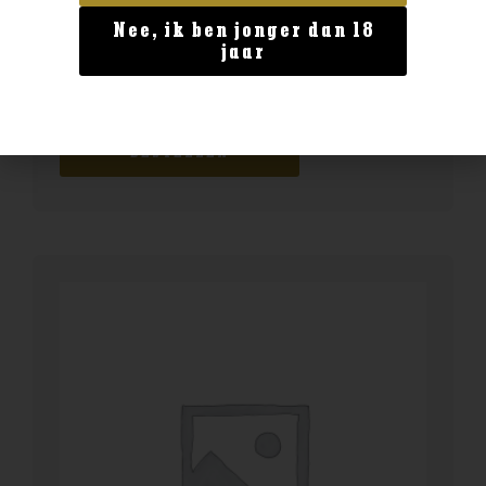
Nee, ik ben jonger dan 18
Geen categorie
jaar
Kuyper wild strawberry 0.5
€
9,99
BESTELLEN