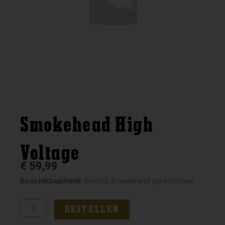
Smokehead High
Voltage
€
59,99
Smokehead
Beschikbaarheid:
Slechts 2 resterend op voorraad
High
Voltage
BESTELLEN
aantal