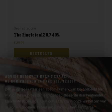
Geen categorie
The Singleton12 0.7 40%
€
29,99
BESTELLEN
ADVIES NODIG? IK HELP U GRAAG.
OF KOM PROEVEN IN ONZE SLIJTERIJ!
Ben je op zoek naar een specifiek merk van bijvoorbeeld bier,
wijn of Whisky? Wij zijn een gespecialiseerde drankenhandel in
Enschede (Boekelo). Kom gerust langs in onze winkel om wat
te komen proeven. In ons proeflokaal staat een ruime