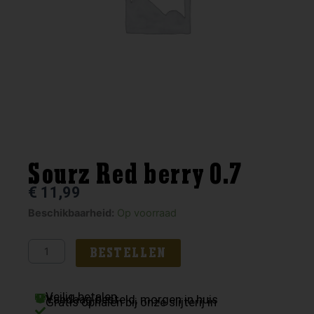
Sourz Red berry 0.7
€
11,99
Sourz
Beschikbaarheid:
Op voorraad
Red
berry
BESTELLEN
0.7
aantal
Veilig betalen
Vandaag besteld, morgen in huis
Gratis ophalen bij onze slijterij in