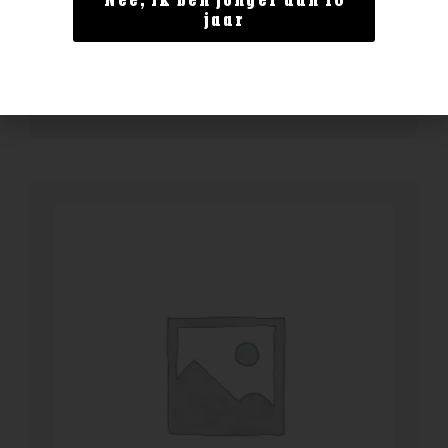
Nee, ik ben jonger dan 18
Enate Rosado
jaar
€
12,99
BESTELLEN