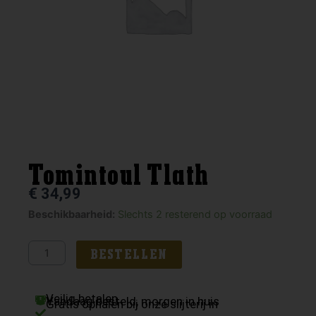
Tomintoul Tlath
€
34,99
Tomintoul
Beschikbaarheid:
Slechts 2 resterend op voorraad
Tlath
aantal
BESTELLEN
Veilig betalen
Vandaag besteld, morgen in huis
Gratis ophalen bij onze slijterij in