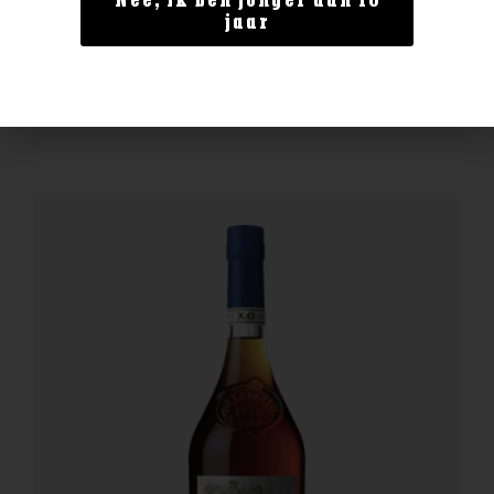
Nee, ik ben jonger dan 18
Enate 234 Chardonnay Magnum
jaar
€
29,99
BESTELLEN