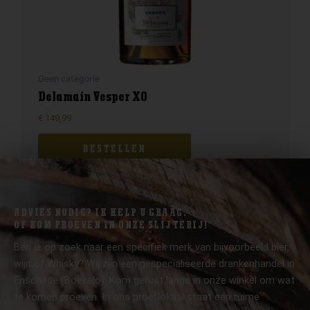
Geen categorie
Delamain Vesper XO
€
149,99
BESTELLEN
ADVIES NODIG? IK HELP U GRAAG.
OF KOM PROEVEN IN ONZE SLIJTERIJ!
Ben je op zoek naar een specifiek merk van bijvoorbeeld bier,
wijn of Whisky? Wij zijn een gespecialiseerde drankenhandel in
Enschede (Boekelo). Kom gerust langs in onze winkel om wat
te komen proeven. In ons proeflokaal staat een ruime